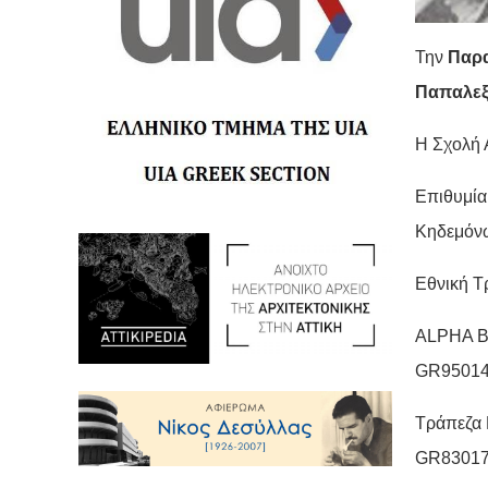
Την
Παρα
Παπαλε
Η Σχολή 
Επιθυμία 
Κηδεμόνω
Εθνική Τ
ALPHA BA
GR95014
Τράπεζα 
GR83017