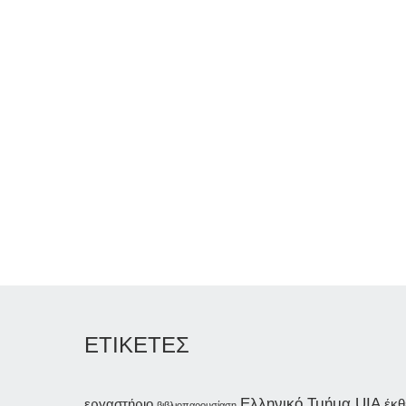
ΕΤΙΚΕΤΕΣ
Ελληνικό Τμήμα UIA
εργαστήριο
έκθ
βιβλιοπαρουσίαση