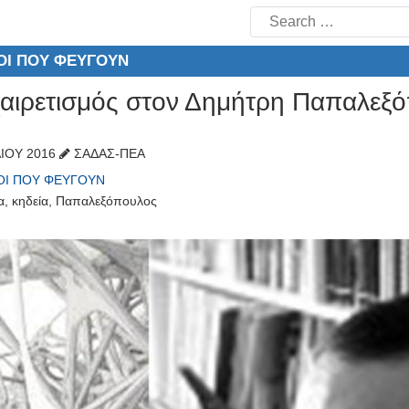
Search
for:
ΟΊ ΠΟΥ ΦΕΎΓΟΥΝ
αιρετισμός στον Δημήτρη Παπαλεξ
ΛΊΟΥ 2016
ΣΑΔΑΣ-ΠΕΑ
ΟΊ ΠΟΥ ΦΕΎΓΟΥΝ
α
,
κηδεία
,
Παπαλεξόπουλος