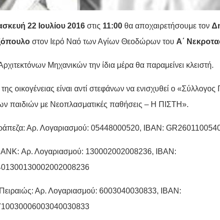
σκευή 22 Ιουλίου 2016
στις
11:00
θα αποχαιρετήσουμε τον
Δ
ξόπουλο
στον Ιερό Ναό των Αγίων Θεοδώρων του
Α΄ Νεκροτα
Αρχιτεκτόνων Μηχανικών την ίδια μέρα θα παραμείνει κλειστή.
της οικογένειας είναι αντί στεφάνων να ενισχυθεί ο «Σύλλογος
ν παιδιών με Νεοπλασματικές παθήσεις – Η ΠΙΣΤΗ».
ράπεζα: Αρ. Λογαριασμού: 05448000520, ΙΒΑΝ: GR26011005
NK: Αρ. Λογαριασμού: 130002002008236, ΙΒΑΝ:
01300130002002008236
Πειραιώς: Αρ. Λογαριασμού: 6003040030833, ΙΒΑΝ:
10030006003040030833