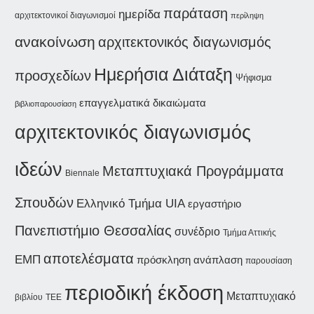
παράταση
ημερίδα
αρχιτεκτονικοί διαγωνισμοί
περίληψη
ανακοίνωση
αρχιτεκτονικός διαγωνισμός
Ημερήσια Διάταξη
προσχεδίων
Ψήφισμα
επαγγελματικά δικαιώματα
βιβλιοπαρουσίαση
αρχιτεκτονικός διαγωνισμός
ιδεών
Μεταπτυχιακά Προγράμματα
Biennale
Σπουδών
Ελληνικό Τμήμα UIA
εργαστήριο
Πανεπιστήμιο Θεσσαλίας
συνέδριο
Τμήμα Αττικής
αποτελέσματα
ΕΜΠ
ανάπλαση
πρόσκληση
παρουσίαση
περιοδική έκδοση
Μεταπτυχιακό
βιβλίου
ΤΕΕ