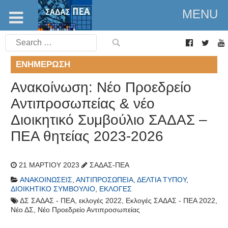
MENU
Search
for:
ΕΝΗΜΈΡΩΣΗ
Ανακοίνωση: Νέο Προεδρείο
Αντιπροσωπείας & νέο
Διοικητικό Συμβούλιο ΣΑΔΑΣ –
ΠΕΑ θητείας 2023-2026
21 ΜΑΡΤΊΟΥ 2023
ΣΑΔΑΣ-ΠΕΑ
ΑΝΑΚΟΙΝΏΣΕΙΣ
,
ΑΝΤΙΠΡΟΣΩΠΕΊΑ
,
ΔΕΛΤΊΑ ΤΎΠΟΥ
,
ΔΙΟΙΚΗΤΙΚΌ ΣΥΜΒΟΎΛΙΟ
,
ΕΚΛΟΓΈΣ
ΔΣ ΣΑΔΑΣ - ΠΕΑ
,
εκλογές 2022
,
Εκλογές ΣΑΔΑΣ - ΠΕΑ 2022
,
Νέο ΔΣ
,
Νέο Προεδρείο Αντιπροσωπείας