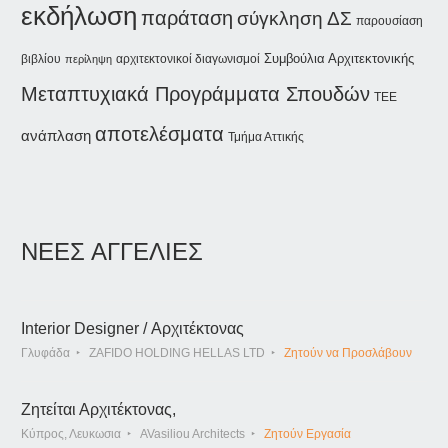
εκδήλωση
παράταση
σύγκληση ΔΣ
παρουσίαση
Συμβούλια Αρχιτεκτονικής
βιβλίου
αρχιτεκτονικοί διαγωνισμοί
περίληψη
Μεταπτυχιακά Προγράμματα Σπουδών
ΤΕΕ
αποτελέσματα
ανάπλαση
Τμήμα Αττικής
ΝΕΕΣ ΑΓΓΕΛΙΕΣ
Interior Designer / Αρχιτέκτονας
Γλυφάδα
ZAFIDO HOLDING HELLAS LTD
Ζητούν να Προσλάβουν
Ζητείται Αρχιτέκτονας,
Κύπρος, Λευκωσια
AVasiliou Architects
Ζητούν Εργασία