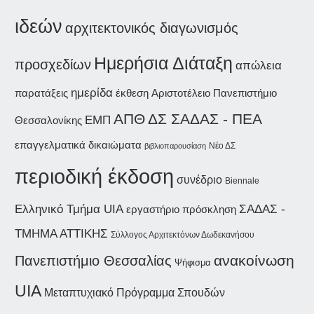
ιδεών
αρχιτεκτονικός διαγωνισμός
Ημερήσια Διάταξη
προσχεδίων
απώλεια
ημερίδα
παρατάξεις
έκθεση
Αριστοτέλειο Πανεπιστήμιο
ΑΠΘ
ΔΣ ΣΑΔΑΣ - ΠΕΑ
ΕΜΠ
Θεσσαλονίκης
επαγγελματικά δικαιώματα
Νέο ΔΣ
βιβλιοπαρουσίαση
περιοδική έκδοση
συνέδριο
Biennale
ΣΑΔΑΣ -
Ελληνικό Τμήμα UIA
εργαστήριο
πρόσκληση
ΤΜΗΜΑ ΑΤΤΙΚΗΣ
Σύλλογος Αρχιτεκτόνων Δωδεκανήσου
ανακοίνωση
Πανεπιστήμιο Θεσσαλίας
Ψήφισμα
UIA
Μεταπτυχιακό Πρόγραμμα Σπουδών