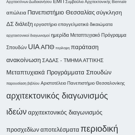
ΕΜΠ
Συμβούλια Αρχιτεκτονικής
Αρχιτεκτόνων Δωδεκανήσου
Biennale
Πανεπιστήμιο Θεσσαλίας
σύγκληση
απώλεια
ΔΣ
διάλεξη
εργαστήριο
επαγγελματικά δικαιώματα
ημερίδα
Μεταπτυχιακό Πρόγραμμα
αρχιτεκτονικοί διαγωνισμοί
UIA
ΑΠΘ
παράταση
Σπουδών
περίληψη
ανακοίνωση
ΣΑΔΑΣ - ΤΜΗΜΑ ΑΤΤΙΚΗΣ
Μεταπτυχιακά Προγράμματα Σπουδών
Αριστοτέλειο Πανεπιστήμιο Θεσσαλονίκης
παρουσίαση βιβλίου
αρχιτεκτονικός διαγωνισμός
ιδεών
αρχιτεκτονικός διαγωνισμός
περιοδική
προσχεδίων
αποτελέσματα