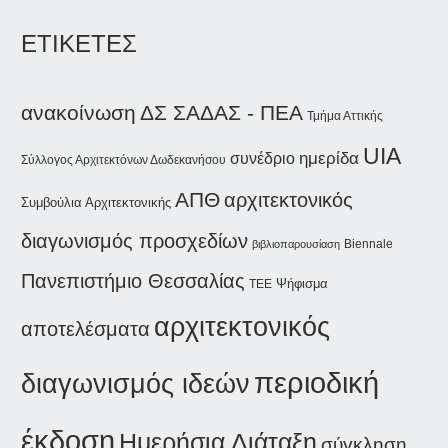
ΕΤΙΚΕΤΕΣ
ανακοίνωση
ΔΣ ΣΑΔΑΣ - ΠΕΑ
Τμήμα Αττικής
UIA
ημερίδα
συνέδριο
Σύλλογος Αρχιτεκτόνων Δωδεκανήσου
ΑΠΘ
αρχιτεκτονικός
Συμβούλια Αρχιτεκτονικής
διαγωνισμός προσχεδίων
Biennale
βιβλιοπαρουσίαση
Πανεπιστήμιο Θεσσαλίας
Ψήφισμα
ΤΕΕ
αρχιτεκτονικός
αποτελέσματα
περιοδική
διαγωνισμός ιδεών
έκδοση
Ημερήσια Διάταξη
σύγκληση