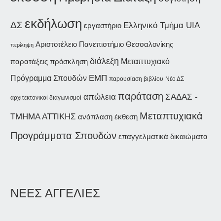
εκδήλωση
ΔΣ
Ελληνικό Τμήμα UIA
εργαστήριο
Αριστοτέλειο Πανεπιστήμιο Θεσσαλονίκης
περίληψη
διάλεξη
παρατάξεις
Μεταπτυχιακό
πρόσκληση
ΕΜΠ
Πρόγραμμα Σπουδών
παρουσίαση βιβλίου
Νέο ΔΣ
παράταση
ΣΑΔΑΣ -
απώλεια
αρχιτεκτονικοί διαγωνισμοί
Μεταπτυχιακά
ΤΜΗΜΑ ΑΤΤΙΚΗΣ
ανάπλαση
έκθεση
Προγράμματα Σπουδών
επαγγελματικά δικαιώματα
ΝΕΕΣ ΑΓΓΕΛΙΕΣ