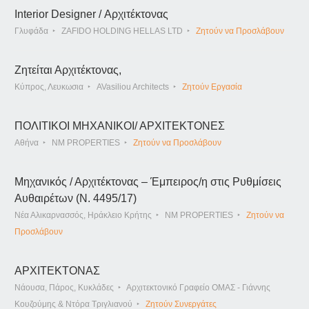
Interior Designer / Αρχιτέκτονας
Γλυφάδα
ZAFIDO HOLDING HELLAS LTD
Ζητούν να Προσλάβουν
Ζητείται Αρχιτέκτονας,
Κύπρος, Λευκωσια
AVasiliou Architects
Ζητούν Εργασία
ΠΟΛΙΤΙΚΟΙ ΜΗΧΑΝΙΚΟΙ/ ΑΡΧΙΤΕΚΤΟΝΕΣ
Αθήνα
NM PROPERTIES
Ζητούν να Προσλάβουν
Μηχανικός / Αρχιτέκτονας – Έμπειρος/η στις Ρυθμίσεις
Αυθαιρέτων (Ν. 4495/17)
Νέα Αλικαρνασσός, Ηράκλειο Κρήτης
NM PROPERTIES
Ζητούν να
Προσλάβουν
ΑΡΧΙΤΕΚΤΟΝΑΣ
Νάουσα, Πάρος, Κυκλάδες
Αρχιτεκτονικό Γραφείο ΟΜΑΣ - Γιάννης
Κουζούμης & Ντόρα Τριγλιανού
Ζητούν Συνεργάτες