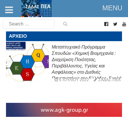
MENU
Search
for:
ΑΡΧΕΊΟ
Μεταπτυχιακό Πρόγραμμα
Σπουδών «Χημική Βιομηχανία :
Διαχείριση Ποιότητας,
Περιβάλλοντος, Υγείας και
Ασφάλειας» στο Διεθνές
Πανεπιστήμιο της Ελλάδος, Σχολή
6 ΙΟΥΛΊΟΥ 2022
ΣΑΔΑΣ-ΠΕΑ
Θετικών Επιστημών