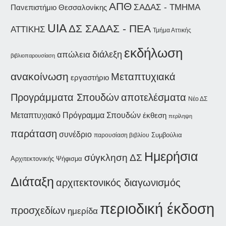
ΑΠΘ
ΣΑΔΑΣ - ΤΜΗΜΑ
Πανεπιστήμιο Θεσσαλονίκης
UIA
ΔΣ ΣΑΔΑΣ - ΠΕΑ
ΑΤΤΙΚΗΣ
Τμήμα Αττικής
εκδήλωση
διάλεξη
απώλεια
βιβλιοπαρουσίαση
ανακοίνωση
Μεταπτυχιακά
εργαστήριο
Προγράμματα Σπουδών
αποτελέσματα
Νέο ΔΣ
Μεταπτυχιακό Πρόγραμμα Σπουδών
έκθεση
περίληψη
παράταση
συνέδριο
Συμβούλια
παρουσίαση βιβλίου
Ημερήσια
σύγκληση ΔΣ
Αρχιτεκτονικής
Ψήφισμα
Διάταξη
αρχιτεκτονικός διαγωνισμός
περιοδική έκδοση
προσχεδίων
ημερίδα