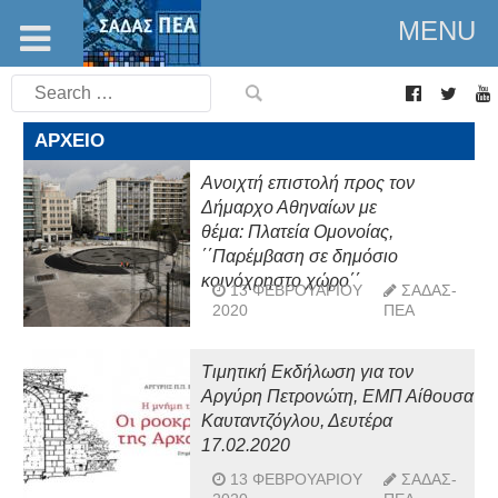
MENU
Search
for:
ΑΡΧΕΊΟ
Ανοιχτή επιστολή προς τον
Δήμαρχο Αθηναίων με
θέμα: Πλατεία Ομονοίας,
΄΄Παρέμβαση σε δημόσιο
κοινόχρηστο χώρο΄΄
13 ΦΕΒΡΟΥΑΡΊΟΥ
ΣΑΔΑΣ-
2020
ΠΕΑ
Τιμητική Εκδήλωση για τον
Αργύρη Πετρονώτη, ΕΜΠ Αίθουσα
Καυταντζόγλου, Δευτέρα
17.02.2020
13 ΦΕΒΡΟΥΑΡΊΟΥ
ΣΑΔΑΣ-