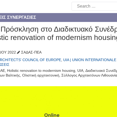
Search
for:
ΕΊΣ ΣΥΝΕΡΓΑΣΊΕΣ
: Πρόσκληση στο Διαδικτυακό Συνέδρ
stic renovation of modernism housin
ΛΊΟΥ 2022
ΣΑΔΑΣ-ΠΕΑ
ARCHITECTS' COUNCIL OF EUROPE
,
UIA | UNION INTERNATIONAL
ΏΣΕΙΣ
CAE
,
Holistic renovation to modernism housing
,
UIA
,
Διαδικτυακό Συνέδ
νων Βαλτικής
,
Ολιστική αρχιτεκτονική
,
Σύλλογος Αρχιτεκτόνων Λιθουανί