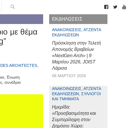
ΕΚΔΗΛΩΣΕΙΣ
ιο με θέμα
ΑΝΑΚΟΙΝΏΣΕΙΣ, ΑΤΖΈΝΤΑ
ΕΚΔΗΛΏΣΕΩΝ
g”
Πρόσκληση στην Τελετή
Απονομής Βραβείων
«NextGen Arch» | 9
Μαρτίου 2026, JOIST
E DES ARCHITECTES
,
Λάρισα
06 ΜΑΡΤΊΟΥ 2026
ριο
,
Ένωση
ας
,
συνέδριο
ΑΝΑΚΟΙΝΏΣΕΙΣ, ΑΤΖΈΝΤΑ
ΕΚΔΗΛΏΣΕΩΝ, ΣΎΛΛΟΓΟΙ
ΚΑΙ ΤΜΉΜΑΤΑ
Ημερίδα:
«Προσβασιμότητα και
Συμπερίληψη στον
Δημόσιο Χώρο: