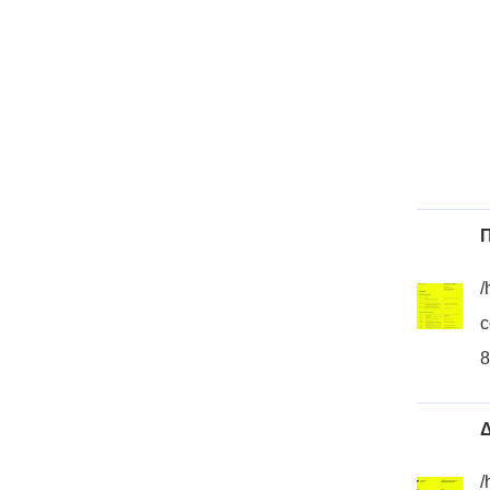
Π
/
c
8
Δ
/