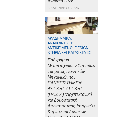
Awards) 2026
30 ΑΠΡΙΛΊΟΥ 2026
ΑΚΑΔΗΜΑΪΚΆ,
ΑΝΑΚΟΙΝΏΣΕΙΣ,
ΑΝΤΙΚΕΊΜΕΝΟ, DESIGN,
ΚΤΉΡΙΑ ΚΑΙ ΚΑΤΑΣΚΕΥΈΣ
Πρόγραμμα
Μεταπτυχιακών Σπουδών
Τμήματος Πολιτικών
Μηχανικών του
ΠΑΝΕΠΙΣΤΗΜΙΟΥ
ΔΥΤΙΚΗΣ ΑΤΤΙΚΗΣ
(ΠΑ.Δ.Α) “Αρχιτεκτονική
και Δομοστατική
Αποκατάσταση Ιστορικών
Κτιρίων και Συνόλων