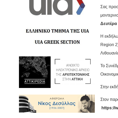
Σας προσ
μοντερνι
Δευτέρα 
Η εκδήλω
Region 2
Λιθουανί
Το Συνέδ
Οικονομικ
Στην εκδ
Στον παρ
https:/