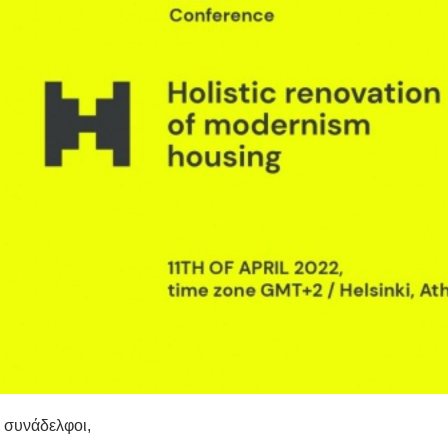
 συνάδελφοι,