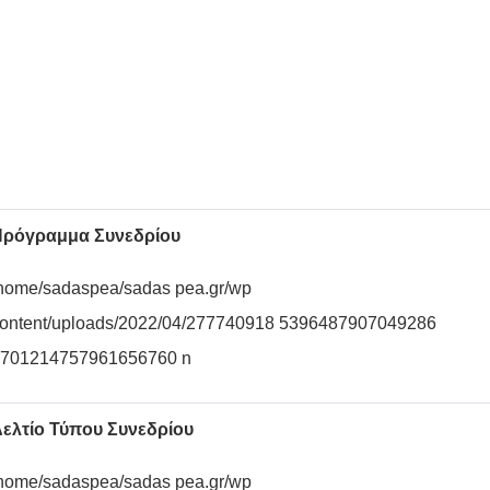
ρόγραμμα Συνεδρίου
home/sadaspea/sadas pea.gr/wp
ontent/uploads/2022/04/277740918 5396487907049286
701214757961656760 n
ελτίο Τύπου Συνεδρίου
home/sadaspea/sadas pea.gr/wp