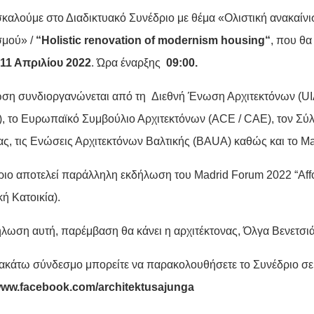
καλούμε στο Διαδικτυακό Συνέδριο με θέμα «Ολιστική ανακαίνι
σμού» /
“
Holistic
renovation
of
modernism
housing
“
, που θα
11 Απριλίου 2022
. Ώρα έναρξης
09:00.
ση συνδιοργανώνεται από τη Διεθνή Ένωση Αρχιτεκτόνων (UIA
), το Ευρωπαϊκό Συμβούλιο Αρχιτεκτόνων (ACE / CAE), τον Σύ
ας, τις Ενώσεις Αρχιτεκτόνων Βαλτικής (BAUA) καθώς και το M
ριο αποτελεί παράλληλη εκδήλωση του Madrid Forum 2022 “Affo
ή Κατοικία).
ήλωση αυτή, παρέμβαση θα κάνει η αρχιτέκτονας, Όλγα Βενετσι
ακάτω σύνδεσμο μπορείτε να παρακολουθήσετε το Συνέδριο σε l
/www.facebook.com/architektusajunga