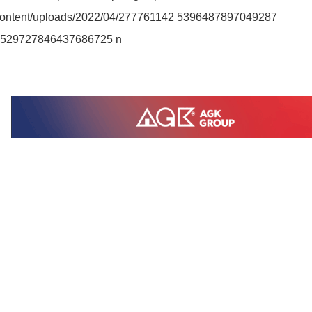
ontent/uploads/2022/04/277761142 5396487897049287
529727846437686725 n