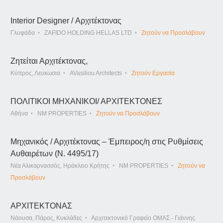
Interior Designer / Αρχιτέκτονας
Γλυφάδα
ZAFIDO HOLDING HELLAS LTD
Ζητούν να Προσλάβουν
Ζητείται Αρχιτέκτονας,
Κύπρος, Λευκωσια
AVasiliou Architects
Ζητούν Εργασία
ΠΟΛΙΤΙΚΟΙ ΜΗΧΑΝΙΚΟΙ/ ΑΡΧΙΤΕΚΤΟΝΕΣ
Αθήνα
NM PROPERTIES
Ζητούν να Προσλάβουν
Μηχανικός / Αρχιτέκτονας – Έμπειρος/η στις Ρυθμίσεις
Αυθαιρέτων (Ν. 4495/17)
Νέα Αλικαρνασσός, Ηράκλειο Κρήτης
NM PROPERTIES
Ζητούν να
Προσλάβουν
ΑΡΧΙΤΕΚΤΟΝΑΣ
Νάουσα, Πάρος, Κυκλάδες
Αρχιτεκτονικό Γραφείο ΟΜΑΣ - Γιάννης