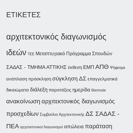
ΕΤΙΚΕΤΕΣ
αρχιτεκτονικός διαγωνισμός
ιδεών
Μεταπτυχιακό Πρόγραμμα Σπουδών
ΤΕΕ
ΑΠΘ
ΣΑΔΑΣ - ΤΜΗΜΑ ΑΤΤΙΚΗΣ
ΕΜΠ
έκθεση
Ψήφισμα
σύγκληση ΔΣ
ανάπλαση
επαγγελματικά
πρόσκληση
διάλεξη
ημερίδα
δικαιώματα
παρατάξεις
Biennale
ανακοίνωση
αρχιτεκτονικός διαγωνισμός
ΔΣ ΣΑΔΑΣ -
προσχεδίων
Συμβούλια Αρχιτεκτονικής
ΠΕΑ
παράταση
απώλεια
αρχιτεκτονικοί διαγωνισμοί