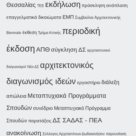
εκδήλωση
Θεσσαλίας
ανάπλαση
πρόσκληση
ΤΕΕ
ΕΜΠ
επαγγελματικά δικαιώματα
Συμβούλια Αρχιτεκτονικής
περιοδική
έκθεση
Biennale
Τμήμα Αττικής
έκδοση
ΑΠΘ
σύγκληση ΔΣ
αρχιτεκτονικοί
αρχιτεκτονικός
διαγωνισμοί
Νέο ΔΣ
διαγωνισμός ιδεών
διάλεξη
εργαστήριο
Μεταπτυχιακά Προγράμματα
απώλεια
Σπουδών
συνέδριο
Μεταπτυχιακό Πρόγραμμα
ΔΣ ΣΑΔΑΣ - ΠΕΑ
Σπουδών
παρατάξεις
ανακοίνωση
Σύλλογος Αρχιτεκτόνων Δωδεκανήσου
παρουσίαση