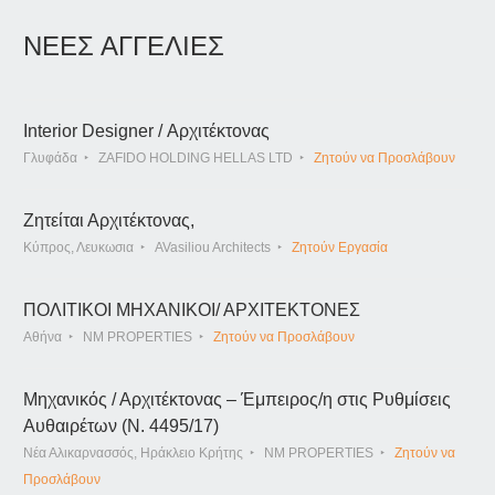
ΝΕΕΣ ΑΓΓΕΛΙΕΣ
Interior Designer / Αρχιτέκτονας
Γλυφάδα
ZAFIDO HOLDING HELLAS LTD
Ζητούν να Προσλάβουν
Ζητείται Αρχιτέκτονας,
Κύπρος, Λευκωσια
AVasiliou Architects
Ζητούν Εργασία
ΠΟΛΙΤΙΚΟΙ ΜΗΧΑΝΙΚΟΙ/ ΑΡΧΙΤΕΚΤΟΝΕΣ
Αθήνα
NM PROPERTIES
Ζητούν να Προσλάβουν
Μηχανικός / Αρχιτέκτονας – Έμπειρος/η στις Ρυθμίσεις
Αυθαιρέτων (Ν. 4495/17)
Νέα Αλικαρνασσός, Ηράκλειο Κρήτης
NM PROPERTIES
Ζητούν να
Προσλάβουν