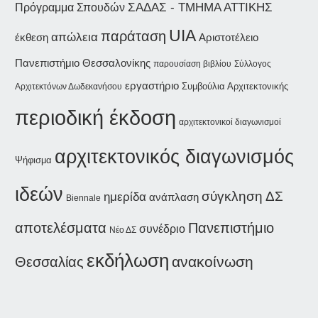
ΣΑΔΑΣ - ΤΜΗΜΑ ΑΤΤΙΚΗΣ
Πρόγραμμα Σπουδών
UIA
παράταση
απώλεια
έκθεση
Αριστοτέλειο
Πανεπιστήμιο Θεσσαλονίκης
παρουσίαση βιβλίου
Σύλλογος
εργαστήριο
Συμβούλια Αρχιτεκτονικής
Αρχιτεκτόνων Δωδεκανήσου
περιοδική έκδοση
αρχιτεκτονικοί διαγωνισμοί
αρχιτεκτονικός διαγωνισμός
Ψήφισμα
ιδεών
σύγκληση ΔΣ
ημερίδα
ανάπλαση
Biennale
αποτελέσματα
Πανεπιστήμιο
συνέδριο
Νέο ΔΣ
εκδήλωση
ανακοίνωση
Θεσσαλίας