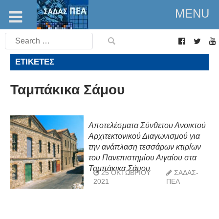
MENU
Search
for:
ΕΤΙΚΈΤΕΣ
Ταμπάκικα Σάμου
Αποτελέσματα Σύνθετου Ανοικτού
Αρχιτεκτονικού Διαγωνισμού για
την ανάπλαση τεσσάρων κτιρίων
του Πανεπιστημίου Αιγαίου στα
Ταμπάκικα Σάμου
25 ΟΚΤΩΒΡΊΟΥ
ΣΑΔΑΣ-
2021
ΠΕΑ