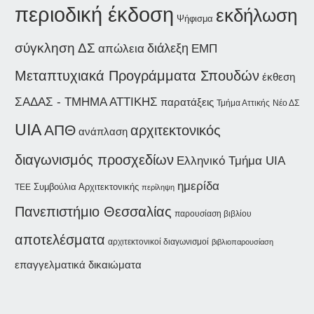
περιοδική έκδοση
εκδήλωση
Ψήφισμα
σύγκληση ΔΣ
διάλεξη
απώλεια
ΕΜΠ
Μεταπτυχιακά Προγράμματα Σπουδών
έκθεση
ΣΑΔΑΣ - ΤΜΗΜΑ ΑΤΤΙΚΗΣ
παρατάξεις
Τμήμα Αττικής
Νέο ΔΣ
UIA
ΑΠΘ
αρχιτεκτονικός
ανάπλαση
διαγωνισμός προσχεδίων
Ελληνικό Τμήμα UIA
ημερίδα
Συμβούλια Αρχιτεκτονικής
ΤΕΕ
περίληψη
Πανεπιστήμιο Θεσσαλίας
παρουσίαση βιβλίου
αποτελέσματα
αρχιτεκτονικοί διαγωνισμοί
βιβλιοπαρουσίαση
επαγγελματικά δικαιώματα