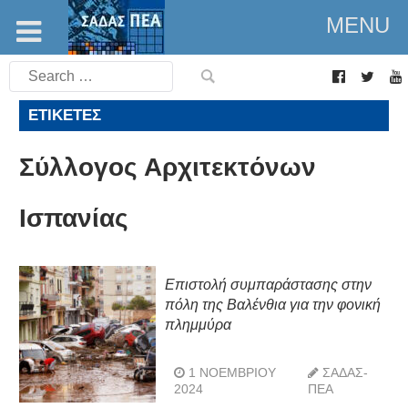
MENU
Search
for:
ΕΤΙΚΈΤΕΣ
Σύλλογος Αρχιτεκτόνων
Ισπανίας
Επιστολή συμπαράστασης στην
πόλη της Βαλένθια για την φονική
πλημμύρα
1 ΝΟΕΜΒΡΊΟΥ
ΣΑΔΑΣ-
2024
ΠΕΑ