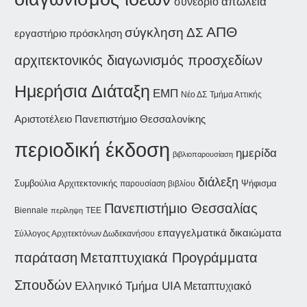
συνέδριο
απώλεια
ΑΠΘ
σύγκληση ΔΣ
εργαστήριο
πρόσκληση
αρχιτεκτονικός διαγωνισμός προσχεδίων
Ημερήσια Διάταξη
ΕΜΠ
Νέο ΔΣ
Τμήμα Αττικής
Αριστοτέλειο Πανεπιστήμιο Θεσσαλονίκης
περιοδική έκδοση
ημερίδα
βιβλιοπαρουσίαση
διάλεξη
Συμβούλια Αρχιτεκτονικής
Ψήφισμα
παρουσίαση βιβλίου
Πανεπιστήμιο Θεσσαλίας
Biennale
περίληψη
ΤΕΕ
επαγγελματικά δικαιώματα
Σύλλογος Αρχιτεκτόνων Δωδεκανήσου
παράταση
Μεταπτυχιακά Προγράμματα
Σπουδών
Ελληνικό Τμήμα UIA
Μεταπτυχιακό