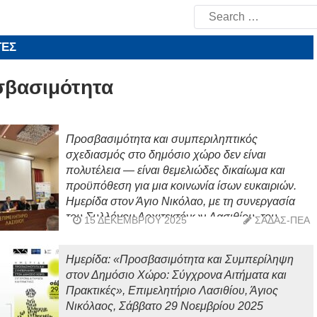
Search
for:
ΤΕΣ
βασιμότητα
Προσβασιμότητα και συμπεριληπτικός
σχεδιασμός στο δημόσιο χώρο δεν είναι
πολυτέλεια — είναι θεμελιώδες δικαίωμα και
προϋπόθεση για μια κοινωνία ίσων ευκαιριών.
Ημερίδα στον Άγιο Νικόλαο, με τη συνεργασία
του Συλλόγου Αρχιτεκτόνων Λασιθίου, του
15 ΔΕΚΕΜΒΡΊΟΥ 2025
ΣΑΔΑΣ-ΠΕΑ
ΣΑΔΑΣ–ΠΕΑ, του Ερευνητικού Εργαστηρίου
CRISIS του Πανεπιστημίου Ιωαννίνων και της
Ημερίδα: «Προσβασιμότητα και Συμπερίληψη
Σχολής Αρχιτεκτόνων του Πολυτεχνείου Κρήτης,
στον Δημόσιο Χώρο: Σύγχρονα Αιτήματα και
Σάββατο 29 Νοεμβρίου 2025, Επιμελητήριο
Πρακτικές», Επιμελητήριο Λασιθίου, Άγιος
Λασιθίου
Νικόλαος, Σάββατο 29 Νοεμβρίου 2025