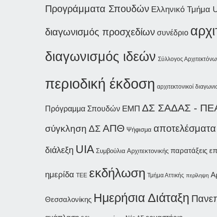
Προγράμματα Σπουδών
Ελληνικό Τμήμα 
αρχι
διαγωνισμός προσχεδίων
συνέδριο
διαγωνισμός ιδεών
Σύλλογος Αρχιτεκτόν
περιοδική έκδοση
αρχιτεκτονικοί διαγωνι
ΔΣ ΣΑΔΑΣ - ΠΕ
ΕΜΠ
Πρόγραμμα Σπουδών
ΑΠΘ
αποτελέσματα
σύγκληση ΔΣ
Ψήφισμα
UIA
διάλεξη
παρατάξεις
επ
Συμβούλια Αρχιτεκτονικής
εκδήλωση
ημερίδα
Α
Τμήμα Αττικής
ΤΕΕ
περίληψη
Ημερήσια Διάταξη
Πανεπ
Θεσσαλονίκης