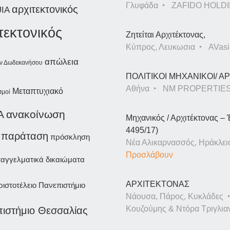
Γλυφάδα
ZAFIDO HOLDI
αρχιτεκτονικός
UIA
τεκτονικός
Ζητείται Αρχιτέκτονας,
Κύπρος, Λευκωσια
AVasil
απώλεια
ων Δωδεκανήσου
ΠΟΛΙΤΙΚΟΙ ΜΗΧΑΝΙΚΟΙ/ 
Αθήνα
NM PROPERTIE
Μεταπτυχιακό
σμοί
Α
ανακοίνωση
Μηχανικός / Αρχιτέκτονας – 
4495/17)
παράταση
πρόσκληση
Νέα Αλικαρνασσός, Ηράκλει
Προσλάβουν
αγγελματικά δικαιώματα
ΑΡΧΙΤΕΚΤΟΝΑΣ
ριστοτέλειο Πανεπιστήμιο
Νάουσα, Πάρος, Κυκλάδες
Κουζούμης & Ντόρα Τριγλια
ιστήμιο Θεσσαλίας