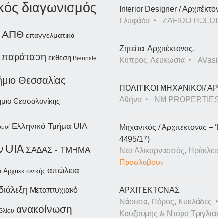
ικός διαγωνισμός
Interior Designer / Αρχιτέκτο
Γλυφάδα
ZAFIDO HOLDI
ΑΠΘ
επαγγελματικά
Ζητείται Αρχιτέκτονας,
παράταση
έκθεση
Biennale
Κύπρος, Λευκωσια
AVasil
ήμιο Θεσσαλίας
ΠΟΛΙΤΙΚΟΙ ΜΗΧΑΝΙΚΟΙ/ 
Αθήνα
NM PROPERTIE
ήμιο Θεσσαλονίκης
Ελληνικό Τμήμα UIA
Μηχανικός / Αρχιτέκτονας – 
σμοί
4495/17)
UIA
ν
ΣΑΔΑΣ - ΤΜΗΜΑ
Νέα Αλικαρνασσός, Ηράκλει
Προσλάβουν
απώλεια
 Αρχιτεκτονικής
διάλεξη
Μεταπτυχιακό
ΑΡΧΙΤΕΚΤΟΝΑΣ
Νάουσα, Πάρος, Κυκλάδες
ανακοίνωση
βλίου
Κουζούμης & Ντόρα Τριγλια