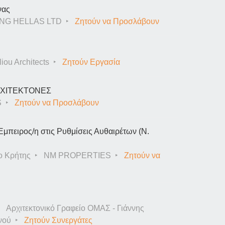
νας
NG HELLAS LTD
Ζητούν να Προσλάβουν
iou Architects
Ζητούν Εργασία
ΑΡΧΙΤΕΚΤΟΝΕΣ
S
Ζητούν να Προσλάβουν
Έμπειρος/η στις Ρυθμίσεις Αυθαιρέτων (Ν.
ο Κρήτης
NM PROPERTIES
Ζητούν να
Αρχιτεκτονικό Γραφείο ΟΜΑΣ - Γιάννης
νού
Ζητούν Συνεργάτες