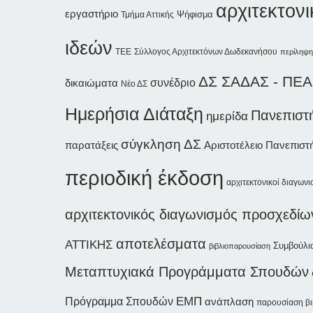
αρχιτεκτον
εργαστήριο
Ψήφισμα
Τμήμα Αττικής
ιδεών
Σύλλογος Αρχιτεκτόνων Δωδεκανήσου
ΤΕΕ
περίληψη
ΔΣ ΣΑΔΑΣ - ΠΕΑ
συνέδριο
δικαιώματα
Νέο ΔΣ
Ημερήσια Διάταξη
Πανεπιστ
ημερίδα
σύγκληση ΔΣ
παρατάξεις
Αριστοτέλειο Πανεπιστ
περιοδική έκδοση
αρχιτεκτονικοί διαγωνι
αρχιτεκτονικός διαγωνισμός προσχεδίω
αποτελέσματα
ΑΤΤΙΚΗΣ
Συμβούλια
βιβλιοπαρουσίαση
Μεταπτυχιακά Προγράμματα Σπουδών
ΕΜΠ
Πρόγραμμα Σπουδών
ανάπλαση
παρουσίαση βι