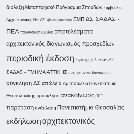
διάλεξη
Μεταπτυχιακό Πρόγραμμα Σπουδών
Συμβούλια
ΔΣ ΣΑΔΑΣ -
ΕΜΠ
Αρχιτεκτονικής
Νέο ΔΣ
βιβλιοπαρουσίαση
ΠΕΑ
αποτελέσματα
παρουσίαση βιβλίου
αρχιτεκτονικός διαγωνισμός προσχεδίων
περιοδική έκδοση
Τμήμα Αττικής
περίληψη
ΣΑΔΑΣ - ΤΜΗΜΑ ΑΤΤΙΚΗΣ
αρχιτεκτονικοί διαγωνισμοί
σύγκληση ΔΣ
απώλεια
Αριστοτέλειο Πανεπιστήμιο
ανακοίνωση
Θεσσαλονίκης
πρόσκληση
ΤΕΕ
παράταση
Πανεπιστήμιο Θεσσαλίας
ανάπλαση
εκδήλωση
αρχιτεκτονικός