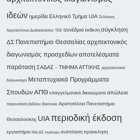
ιδεών
ημερίδα
Ελληνικό Τμήμα UIA
Σύλλογος
σύγκληση
συνέδριο
έκθεση
Αρχιτεκτόνων Δωδεκανήσου
ΤΕΕ
Πανεπιστήμιο Θεσσαλίας
αρχιτεκτονικός
ΔΣ
διαγωνισμός προσχεδίων
αποτελέσματα
παράταση
ΣΑΔΑΣ - ΤΜΗΜΑ ΑΤΤΙΚΗΣ
αρχιτεκτονικοί
Μεταπτυχιακά Προγράμματα
διαγωνισμοί
Σπουδών
ΑΠΘ
απώλεια
επαγγελματικά δικαιώματα
Αριστοτέλειο Πανεπιστήμιο
παρουσίαση βιβλίου
Biennale
περιοδική έκδοση
UIA
Θεσσαλονίκης
εργαστήριο
ανάπλαση
πρόσκληση
Νέο ΔΣ
περίληψη