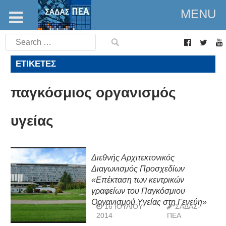
MENU
Search
for:
ΕΤΙΚΈΤΕΣ
παγκόσμιος οργανισμός
υγείας
Διεθνής Αρχιτεκτονικός
Διαγωνισμός Προσχεδίων
«Επέκταση των κεντρικών
γραφείων του Παγκόσμιου
Οργανισμού Υγείας στη Γενεύη»
16 ΙΟΥΛΊΟΥ
ΣΑΔΑΣ-
2014
ΠΕΑ