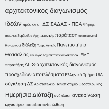
αρχιτεκτονικός διαγωνισμός
ιδεών
ΔΣ ΣΑΔΑΣ - ΠΕΑ
πρόσκληση
Ψήφισμα
παράταση
Συμβούλια Αρχιτεκτονικής
αρχιτεκτονικοί
περίληψη
Πανεπιστήμιο
διάλεξη
διαγωνισμοί
Τμήμα Αττικής
Θεσσαλίας
ΕΜΠ
Σύλλογος Αρχιτεκτόνων Δωδεκανήσου
ΑΠΘ
αρχιτεκτονικός διαγωνισμός
παρατάξεις
προσχεδίων
αποτελέσματα
Ελληνικό Τμήμα UIA
σύγκληση ΔΣ
Αριστοτέλειο Πανεπιστήμιο Θεσσαλονίκης
Ημερήσια Διάταξη
ανακοίνωση
ανάπλαση
εργαστήριο
έκθεση
παρουσίαση βιβλίου