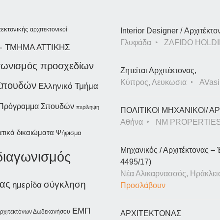
τεκτονικής
αρχιτεκτονικοί
Interior Designer / Αρχιτέκτο
Γλυφάδα
ZAFIDO HOLDI
- ΤΜΗΜΑ ΑΤΤΙΚΗΣ
αγωνισμός προσχεδίων
Ζητείται Αρχιτέκτονας,
Κύπρος, Λευκωσια
AVasil
Σπουδών
Ελληνικό Τμήμα
 Πρόγραμμα Σπουδών
περίληψη
ΠΟΛΙΤΙΚΟΙ ΜΗΧΑΝΙΚΟΙ/ 
Αθήνα
NM PROPERTIE
τικά δικαιώματα
Ψήφισμα
Μηχανικός / Αρχιτέκτονας – 
 διαγωνισμός
4495/17)
Νέα Αλικαρνασσός, Ηράκλει
ίας
σύγκληση
ημερίδα
Προσλάβουν
ΕΜΠ
ρχιτεκτόνων Δωδεκανήσου
ΑΡΧΙΤΕΚΤΟΝΑΣ