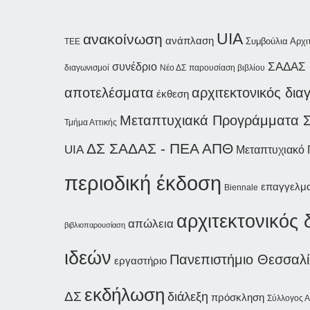
UIA
ανακοίνωση
ανάπλαση
Συμβούλια Αρχι
ΤΕΕ
ΣΑΔΑΣ 
συνέδριο
διαγωνισμοί
Νέο ΔΣ
παρουσίαση βιβλίου
αποτελέσματα
αρχιτεκτονικός δι
έκθεση
Μεταπτυχιακά Προγράμματα 
Τμήμα Αττικής
ΔΣ ΣΑΔΑΣ - ΠΕΑ
ΑΠΘ
UIA
Μεταπτυχιακό
περιοδική έκδοση
επαγγελμα
Biennale
αρχιτεκτονικός
απώλεια
βιβλιοπαρουσίαση
ιδεών
Πανεπιστήμιο Θεσσαλ
εργαστήριο
εκδήλωση
ΔΣ
διάλεξη
πρόσκληση
Σύλλογος Α