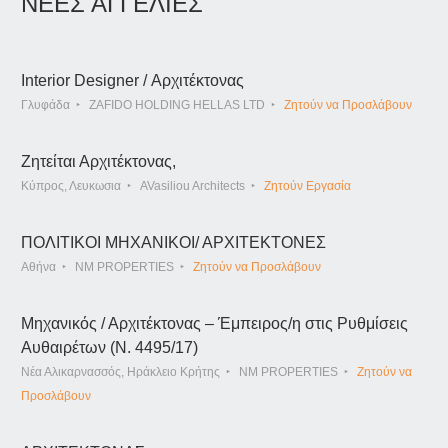
ΝΕΕΣ ΑΓΓΕΛΙΕΣ
Interior Designer / Αρχιτέκτονας
Γλυφάδα
ZAFIDO HOLDING HELLAS LTD
Ζητούν να Προσλάβουν
Ζητείται Αρχιτέκτονας,
Κύπρος, Λευκωσια
AVasiliou Architects
Ζητούν Εργασία
ΠΟΛΙΤΙΚΟΙ ΜΗΧΑΝΙΚΟΙ/ ΑΡΧΙΤΕΚΤΟΝΕΣ
Αθήνα
NM PROPERTIES
Ζητούν να Προσλάβουν
Μηχανικός / Αρχιτέκτονας – Έμπειρος/η στις Ρυθμίσεις
Αυθαιρέτων (Ν. 4495/17)
Νέα Αλικαρνασσός, Ηράκλειο Κρήτης
NM PROPERTIES
Ζητούν να
Προσλάβουν