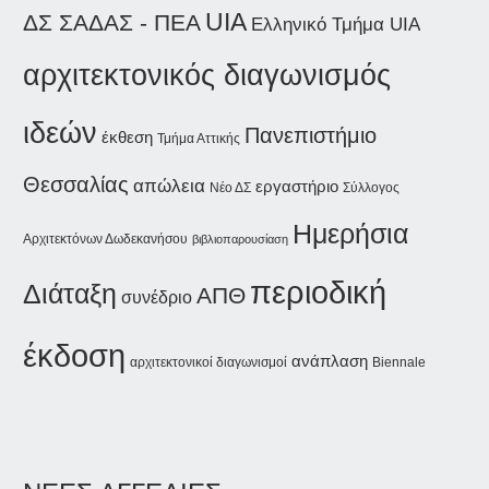
UIA
ΔΣ ΣΑΔΑΣ - ΠΕΑ
Ελληνικό Τμήμα UIA
αρχιτεκτονικός διαγωνισμός
ιδεών
Πανεπιστήμιο
έκθεση
Τμήμα Αττικής
Θεσσαλίας
απώλεια
εργαστήριο
Νέο ΔΣ
Σύλλογος
Ημερήσια
Αρχιτεκτόνων Δωδεκανήσου
βιβλιοπαρουσίαση
περιοδική
Διάταξη
ΑΠΘ
συνέδριο
έκδοση
ανάπλαση
αρχιτεκτονικοί διαγωνισμοί
Biennale