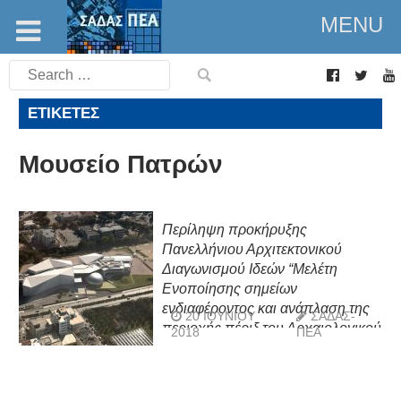
MENU
Search
for:
ΕΤΙΚΈΤΕΣ
Μουσείο Πατρών
Περίληψη προκήρυξης
Πανελλήνιου Αρχιτεκτονικού
Διαγωνισμού Ιδεών “Μελέτη
Ενοποίησης σημείων
ενδιαφέροντος και ανάπλαση της
20 ΙΟΥΝΊΟΥ
ΣΑΔΑΣ-
περιοχής πέριξ του Αρχαιολογικού
2018
ΠΕΑ
Μουσείου Πατρών”