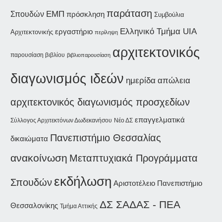
παράταση
ΕΜΠ
Σπουδών
πρόσκληση
Συμβούλια
Ελληνικό Τμήμα UIA
εργαστήριο
Αρχιτεκτονικής
περίληψη
αρχιτεκτονικός
παρουσίαση βιβλίου
βιβλιοπαρουσίαση
διαγωνισμός ιδεών
ημερίδα
απώλεια
αρχιτεκτονικός διαγωνισμός προσχεδίων
επαγγελματικά
Σύλλογος Αρχιτεκτόνων Δωδεκανήσου
Νέο ΔΣ
Πανεπιστήμιο Θεσσαλίας
δικαιώματα
ανακοίνωση
Μεταπτυχιακά Προγράμματα
εκδήλωση
Σπουδών
Αριστοτέλειο Πανεπιστήμιο
ΔΣ ΣΑΔΑΣ - ΠΕΑ
Θεσσαλονίκης
Τμήμα Αττικής