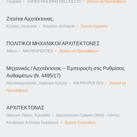
Γλυφάδα
ZAFIDO HOLDING HELLAS LTD
Ζητούν να Προσλάβουν
Ζητείται Αρχιτέκτονας,
Κύπρος, Λευκωσια
AVasiliou Architects
Ζητούν Εργασία
ΠΟΛΙΤΙΚΟΙ ΜΗΧΑΝΙΚΟΙ/ ΑΡΧΙΤΕΚΤΟΝΕΣ
Αθήνα
NM PROPERTIES
Ζητούν να Προσλάβουν
Μηχανικός / Αρχιτέκτονας – Έμπειρος/η στις Ρυθμίσεις
Αυθαιρέτων (Ν. 4495/17)
Νέα Αλικαρνασσός, Ηράκλειο Κρήτης
NM PROPERTIES
Ζητούν να
Προσλάβουν
ΑΡΧΙΤΕΚΤΟΝΑΣ
Νάουσα, Πάρος, Κυκλάδες
Αρχιτεκτονικό Γραφείο ΟΜΑΣ - Γιάννης
Κουζούμης & Ντόρα Τριγλιανού
Ζητούν Συνεργάτες