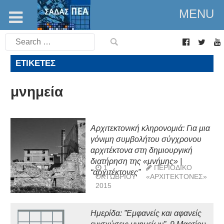
MENU
Search
for:
ΕΤΙΚΈΤΕΣ
μνημεία
Aρχιτεκτονική κληρονομιά: Για μια
γόνιμη συμβολήτου σύγχρονου
αρχιτέκτονα στη δημιουργική
διατήρηση της «μνήμης» |
1
ΠΕΡΙΟΔΙΚΌ
“αρχιτέκτονες”
ΟΚΤΩΒΡΊΟΥ
«ΑΡΧΙΤΈΚΤΟΝΕΣ»
2015
Ημερίδα: ”Εμφανείς και αφανείς