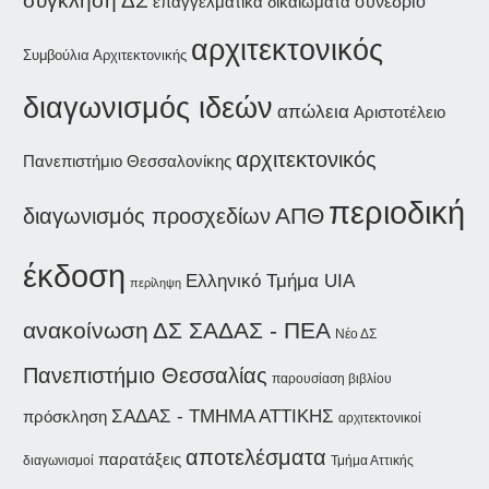
σύγκληση ΔΣ
συνέδριο
επαγγελματικά δικαιώματα
αρχιτεκτονικός
Συμβούλια Αρχιτεκτονικής
διαγωνισμός ιδεών
απώλεια
Αριστοτέλειο
αρχιτεκτονικός
Πανεπιστήμιο Θεσσαλονίκης
περιοδική
ΑΠΘ
διαγωνισμός προσχεδίων
έκδοση
Ελληνικό Τμήμα UIA
περίληψη
ανακοίνωση
ΔΣ ΣΑΔΑΣ - ΠΕΑ
Νέο ΔΣ
Πανεπιστήμιο Θεσσαλίας
παρουσίαση βιβλίου
ΣΑΔΑΣ - ΤΜΗΜΑ ΑΤΤΙΚΗΣ
πρόσκληση
αρχιτεκτονικοί
αποτελέσματα
παρατάξεις
διαγωνισμοί
Τμήμα Αττικής