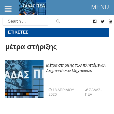
MENU
Search
for:
ΕΤΙΚΈΤΕΣ
μέτρα στήριξης
Μέτρα στήριξης των πληττόμενων
Αρχιτεκτόνων Μηχανικών
13 ΑΠΡΙΛΊΟΥ
ΣΑΔΑΣ-
2020
ΠΕΑ