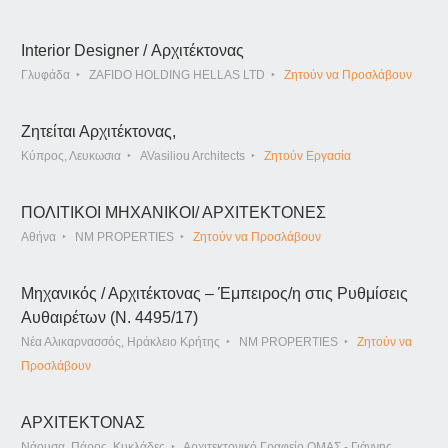
Interior Designer / Αρχιτέκτονας
Γλυφάδα
ZAFIDO HOLDING HELLAS LTD
Ζητούν να Προσλάβουν
Ζητείται Αρχιτέκτονας,
Κύπρος, Λευκωσια
AVasiliou Architects
Ζητούν Εργασία
ΠΟΛΙΤΙΚΟΙ ΜΗΧΑΝΙΚΟΙ/ ΑΡΧΙΤΕΚΤΟΝΕΣ
Αθήνα
NM PROPERTIES
Ζητούν να Προσλάβουν
Μηχανικός / Αρχιτέκτονας – Έμπειρος/η στις Ρυθμίσεις
Αυθαιρέτων (Ν. 4495/17)
Νέα Αλικαρνασσός, Ηράκλειο Κρήτης
NM PROPERTIES
Ζητούν να
Προσλάβουν
ΑΡΧΙΤΕΚΤΟΝΑΣ
Νάουσα, Πάρος, Κυκλάδες
Αρχιτεκτονικό Γραφείο ΟΜΑΣ - Γιάννης