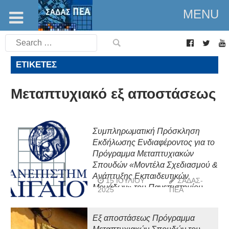
MENU
Search
for:
ΕΤΙΚΈΤΕΣ
Μεταπτυχιακό εξ αποστάσεως
Συμπληρωματική Πρόσκληση
Εκδήλωσης Ενδιαφέροντος για το
Πρόγραμμα Μεταπτυχιακών
Σπουδών «Μοντέλα Σχεδιασμού &
Ανάπτυξης Εκπαιδευτικών
15 ΙΟΥΛΊΟΥ
ΣΑΔΑΣ-
Μονάδων» του Πανεπιστημίου
2025
ΠΕΑ
Αιγαίου
Εξ αποστάσεως Πρόγραμμα