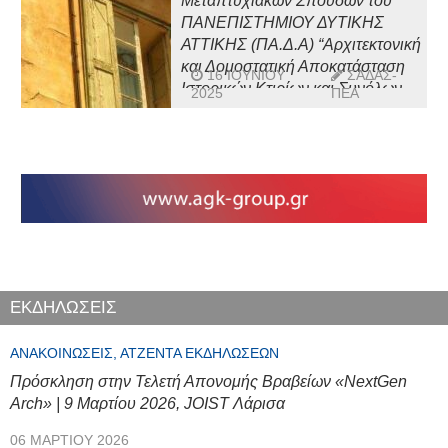
Μεταπτυχιακών Σπουδών του
ΠΑΝΕΠΙΣΤΗΜΙΟΥ ΔΥΤΙΚΗΣ
ΑΤΤΙΚΗΣ (ΠΑ.Δ.Α) “Αρχιτεκτονική
και Δομοστατική Αποκατάσταση
16 ΙΟΥΝΊΟΥ
ΣΑΔΑΣ-
Ιστορικών Κτιρίων και Συνόλων
2025
ΠΕΑ
(Α.ΔΟ.ΑΠ.)”, για το ακαδημαϊκό
έτος 2025 – 2026
ΕΚΔΗΛΩΣΕΙΣ
ΑΝΑΚΟΙΝΏΣΕΙΣ, ΑΤΖΈΝΤΑ ΕΚΔΗΛΏΣΕΩΝ
Πρόσκληση στην Τελετή Απονομής Βραβείων «NextGen
Arch» | 9 Μαρτίου 2026, JOIST Λάρισα
06 ΜΑΡΤΊΟΥ 2026