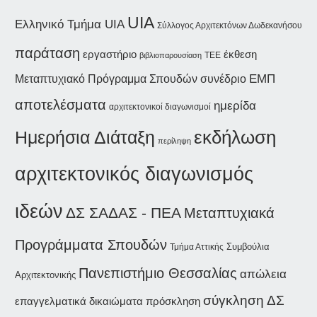
UIA
Ελληνικό Τμήμα UIA
Σύλλογος Αρχιτεκτόνων Δωδεκανήσου
παράταση
εργαστήριο
έκθεση
βιβλιοπαρουσίαση
ΤΕΕ
συνέδριο
ΕΜΠ
Μεταπτυχιακό Πρόγραμμα Σπουδών
αποτελέσματα
ημερίδα
αρχιτεκτονικοί διαγωνισμοί
εκδήλωση
Ημερήσια Διάταξη
περίληψη
αρχιτεκτονικός διαγωνισμός
ιδεών
ΔΣ ΣΑΔΑΣ - ΠΕΑ
Μεταπτυχιακά
Προγράμματα Σπουδών
Συμβούλια
Τμήμα Αττικής
Πανεπιστήμιο Θεσσαλίας
απώλεια
Αρχιτεκτονικής
σύγκληση ΔΣ
επαγγελματικά δικαιώματα
πρόσκληση