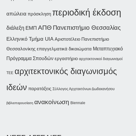
περιοδική έκδοση
απώλεια
πρόσκληση
ΑΠΘ
Πανεπιστήμιο Θεσσαλίας
διάλεξη
ΕΜΠ
Ελληνικό Τμήμα UIA
Αριστοτέλειο Πανεπιστήμιο
Θεσσαλονίκης
επαγγελματικά δικαιώματα
Μεταπτυχιακό
Πρόγραμμα Σπουδών
εργαστήριο
αρχιτεκτονικοί διαγωνισμοί
αρχιτεκτονικός διαγωνισμός
ΤΕΕ
ιδεών
παρατάξεις
Σύλλογος Αρχιτεκτόνων Δωδεκανήσου
ανακοίνωση
Biennale
βιβλιοπαρουσίαση