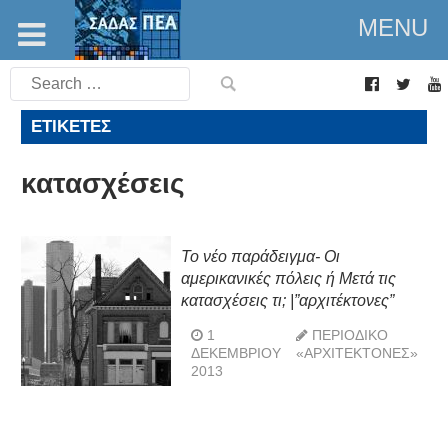
MENU
Search
for:
ΕΤΙΚΈΤΕΣ
κατασχέσεις
Το νέο παράδειγμα- Οι
αμερικανικές πόλεις ή Μετά τις
κατασχέσεις τι; |”αρχιτέκτονες”
1
ΠΕΡΙΟΔΙΚΌ
ΔΕΚΕΜΒΡΊΟΥ
«ΑΡΧΙΤΈΚΤΟΝΕΣ»
2013