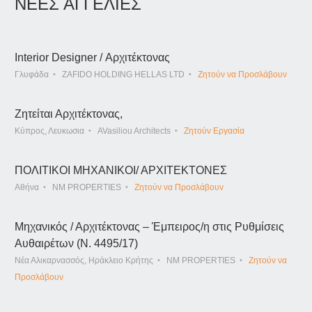
ΝΕΕΣ ΑΓΓΕΛΙΕΣ
Interior Designer / Αρχιτέκτονας
Γλυφάδα
ZAFIDO HOLDING HELLAS LTD
Ζητούν να Προσλάβουν
Ζητείται Αρχιτέκτονας,
Κύπρος, Λευκωσια
AVasiliou Architects
Ζητούν Εργασία
ΠΟΛΙΤΙΚΟΙ ΜΗΧΑΝΙΚΟΙ/ ΑΡΧΙΤΕΚΤΟΝΕΣ
Αθήνα
NM PROPERTIES
Ζητούν να Προσλάβουν
Μηχανικός / Αρχιτέκτονας – Έμπειρος/η στις Ρυθμίσεις
Αυθαιρέτων (Ν. 4495/17)
Νέα Αλικαρνασσός, Ηράκλειο Κρήτης
NM PROPERTIES
Ζητούν να
Προσλάβουν