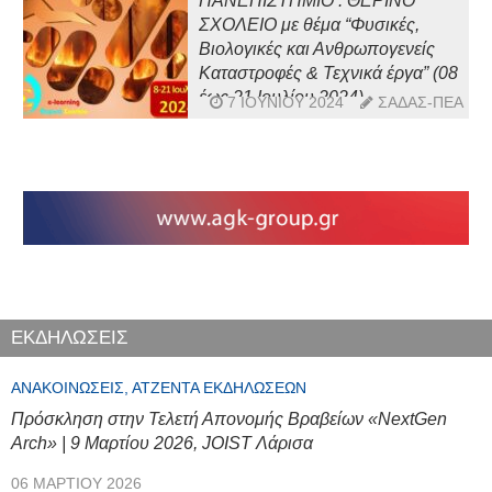
ΠΑΝΕΠΙΣΤΗΜΙΟ : ΘΕΡΙΝΟ
ΣΧΟΛΕΙΟ με θέμα “Φυσικές,
Βιολογικές και Ανθρωπογενείς
Καταστροφές & Τεχνικά έργα” (08
έως 21 Ιουλίου 2024)
7 ΙΟΥΝΊΟΥ 2024
ΣΑΔΑΣ-ΠΕΑ
ΕΚΔΗΛΩΣΕΙΣ
ΑΝΑΚΟΙΝΏΣΕΙΣ, ΑΤΖΈΝΤΑ ΕΚΔΗΛΏΣΕΩΝ
Πρόσκληση στην Τελετή Απονομής Βραβείων «NextGen
Arch» | 9 Μαρτίου 2026, JOIST Λάρισα
06 ΜΑΡΤΊΟΥ 2026