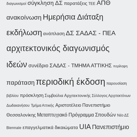
ΑΠΘ
σύγκληση ΔΣ
παρατάξεις
διαγωνισμοί
ΤΕΕ
Ημερήσια Διάταξη
ανακοίνωση
εκδήλωση
ΔΣ ΣΑΔΑΣ - ΠΕΑ
ανάπλαση
αρχιτεκτονικός διαγωνισμός
ιδεών
ΣΑΔΑΣ - ΤΜΗΜΑ ΑΤΤΙΚΗΣ
συνέδριο
περίληψη
περιοδική έκδοση
παράταση
παρουσίαση
πρόσκληση
Συμβούλια Αρχιτεκτονικής
βιβλίου
Σύλλογος Αρχιτεκτόνων
Αριστοτέλειο Πανεπιστήμιο
Δωδεκανήσου
Τμήμα Αττικής
Θεσσαλονίκης
Μεταπτυχιακό Πρόγραμμα Σπουδών
Νέο ΔΣ
UIA
Πανεπιστήμιο
επαγγελματικά δικαιώματα
Biennale