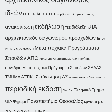
ιδεών
αποτελέσματα
Συμβούλια Αρχιτεκτονικής
εκδήλωση
UIA
ανακοίνωση
διάλεξη
ΤΕΕ
αρχιτεκτονικός διαγωνισμός προσχεδίων
Τμήμα
Μεταπτυχιακά Προγράμματα
ανάπλαση
Αττικής
Σπουδών
ΑΠΘ
Σύλλογος Αρχιτεκτόνων Δωδεκανήσου
ΣΑΔΑΣ -
συνέδριο
Μεταπτυχιακό Πρόγραμμα Σπουδών
σύγκληση ΔΣ
ΤΜΗΜΑ ΑΤΤΙΚΗΣ
αρχιτεκτονικοί διαγωνισμοί
περιοδική έκδοση
Ελληνικό Τμήμα
Νέο ΔΣ
Πανεπιστήμιο Θεσσαλίας
UIA
εργαστήριο
Ψήφισμα
ΔΣ ΣΑΔΑΣ - ΠΕΑ