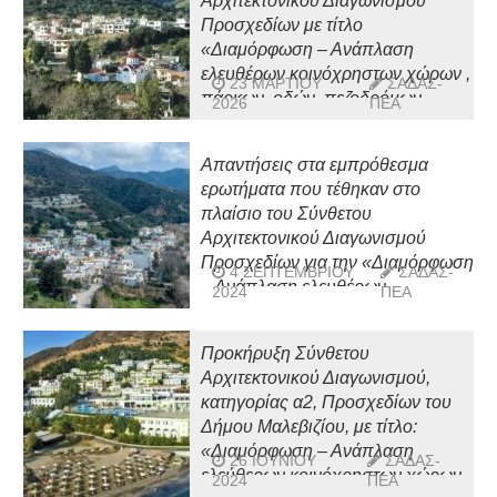
Αρχιτεκτονικού Διαγωνισμού
Προσχεδίων με τίτλο
«Διαμόρφωση – Ανάπλαση
ελευθέρων κοινόχρηστων χώρων ,
23 ΜΑΡΤΊΟΥ
ΣΑΔΑΣ-
πάρκων, οδών, πεζοδρόμων,
2026
ΠΕΑ
κήπων και πλατειών οικισμού
Φόδελε», του Δήμου Μαλεβιζίου
Απαντήσεις στα εμπρόθεσμα
ερωτήματα που τέθηκαν στο
πλαίσιο του Σύνθετου
Αρχιτεκτονικού Διαγωνισμού
Προσχεδίων για την «Διαμόρφωση
4 ΣΕΠΤΕΜΒΡΊΟΥ
ΣΑΔΑΣ-
– Ανάπλαση ελευθέρων
2024
ΠΕΑ
κοινοχρήστων χώρων, πάρκων,
οδών, πεζοδρόμων, κήπων και
Προκήρυξη Σύνθετου
πλατειών οικισμού Φόδελε»
Αρχιτεκτονικού Διαγωνισμού,
κατηγορίας α2, Προσχεδίων του
Δήμου Μαλεβιζίου, με τίτλο:
«Διαμόρφωση – Ανάπλαση
26 ΙΟΥΝΊΟΥ
ΣΑΔΑΣ-
ελεύθερων κοινόχρηστων χώρων,
2024
ΠΕΑ