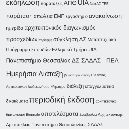
εκδήλωση
UIA
ΑΠΘ
παρατάξεις
Νέο ΔΣ
ΤΕΕ
παράταση
ανακοίνωση
απώλεια
ΕΜΠ
εργαστήριο
αρχιτεκτονικός διαγωνισμός
ημερίδα
προσχεδίων
σύγκληση ΔΣ
Μεταπτυχιακό
περίληψη
Ελληνικό Τμήμα UIA
Πρόγραμμα Σπουδών
ΔΣ ΣΑΔΑΣ - ΠΕΑ
Πανεπιστήμιο Θεσσαλίας
Ημερήσια Διάταξη
Σύλλογος
βιβλιοπαρουσίαση
διάλεξη
επαγγελματικά
Ψήφισμα
Αρχιτεκτόνων Δωδεκανήσου
περιοδική έκδοση
δικαιώματα
αρχιτεκτονικοί
αποτελέσματα
Συμβούλια Αρχιτεκτονικής
διαγωνισμοί
Biennale
ΣΑΔΑΣ -
Αριστοτέλειο Πανεπιστήμιο Θεσσαλονίκης