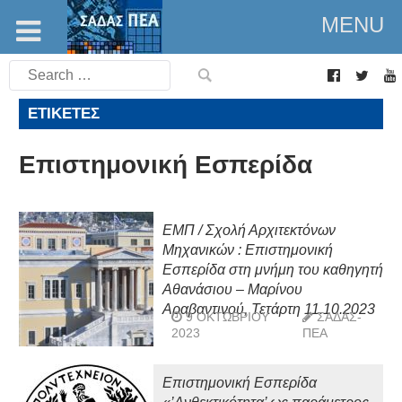
MENU
Search
for:
ΕΤΙΚΈΤΕΣ
Επιστημονική Εσπερίδα
ΕΜΠ / Σχολή Αρχιτεκτόνων
Μηχανικών : Επιστημονική
Εσπερίδα στη μνήμη του καθηγητή
Αθανάσιου – Μαρίνου
Αραβαντινού, Τετάρτη 11.10.2023
9 ΟΚΤΩΒΡΊΟΥ
ΣΑΔΑΣ-
2023
ΠΕΑ
Επιστημονική Εσπερίδα