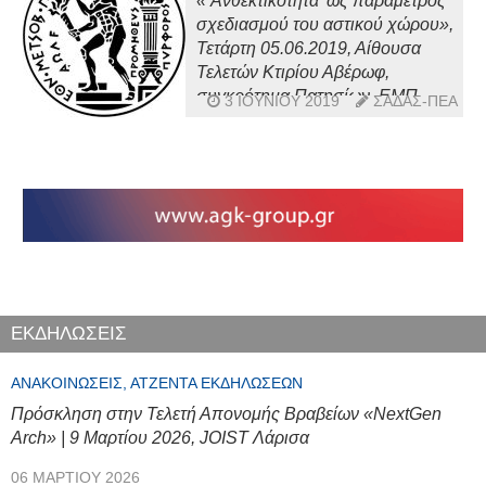
«’Ανθεκτικότητα’ ως παράμετρος
σχεδιασμού του αστικού χώρου»,
Τετάρτη 05.06.2019, Αίθουσα
Τελετών Κτιρίου Αβέρωφ,
συγκρότημα Πατησίων, ΕΜΠ
3 ΙΟΥΝΊΟΥ 2019
ΣΑΔΑΣ-ΠΕΑ
ΕΚΔΗΛΩΣΕΙΣ
ΑΝΑΚΟΙΝΏΣΕΙΣ, ΑΤΖΈΝΤΑ ΕΚΔΗΛΏΣΕΩΝ
Πρόσκληση στην Τελετή Απονομής Βραβείων «NextGen
Arch» | 9 Μαρτίου 2026, JOIST Λάρισα
06 ΜΑΡΤΊΟΥ 2026