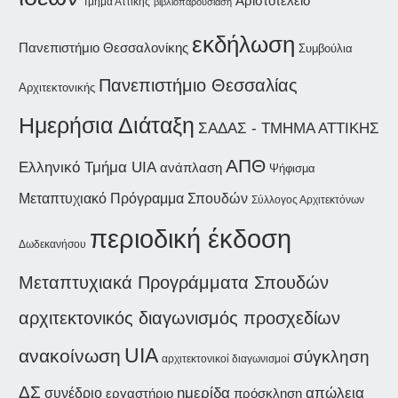
Αριστοτέλειο
Τμήμα Αττικής
βιβλιοπαρουσίαση
εκδήλωση
Πανεπιστήμιο Θεσσαλονίκης
Συμβούλια
Πανεπιστήμιο Θεσσαλίας
Αρχιτεκτονικής
Ημερήσια Διάταξη
ΣΑΔΑΣ - ΤΜΗΜΑ ΑΤΤΙΚΗΣ
ΑΠΘ
Ελληνικό Τμήμα UIA
ανάπλαση
Ψήφισμα
Μεταπτυχιακό Πρόγραμμα Σπουδών
Σύλλογος Αρχιτεκτόνων
περιοδική έκδοση
Δωδεκανήσου
Μεταπτυχιακά Προγράμματα Σπουδών
αρχιτεκτονικός διαγωνισμός προσχεδίων
UIA
ανακοίνωση
σύγκληση
αρχιτεκτονικοί διαγωνισμοί
ΔΣ
ημερίδα
συνέδριο
απώλεια
εργαστήριο
πρόσκληση