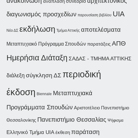
ανακοίνωση
αρχιτεκτονικός
συνέδριο
ανάπλαση
UIA
διαγωνισμός προσχεδίων
παρουσίαση βιβλίου
εκδήλωση
αποτελέσματα
Νέο ΔΣ
Τμήμα Αττικής
ΑΠΘ
Μεταπτυχιακό Πρόγραμμα Σπουδών
παρατάξεις
Ημερήσια Διάταξη
ΣΑΔΑΣ - ΤΜΗΜΑ ΑΤΤΙΚΗΣ
περιοδική
διάλεξη
σύγκληση ΔΣ
έκδοση
Μεταπτυχιακά
Biennale
Προγράμματα Σπουδών
Αριστοτέλειο Πανεπιστήμιο
Πανεπιστήμιο Θεσσαλίας
Θεσσαλονίκης
Ψήφισμα
παράταση
Ελληνικό Τμήμα UIA
έκθεση