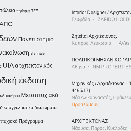
πώλεια
περίληψη
ΤΕΕ
Interior Designer / Αρχιτέκτο
Γλυφάδα
ZAFIDO HOLDI
ΑΠΘ
Ζητείται Αρχιτέκτονας,
ιδεών
Πανεπιστήμιο
Κύπρος, Λευκωσια
AVasil
νακοίνωση
Biennale
ΠΟΛΙΤΙΚΟΙ ΜΗΧΑΝΙΚΟΙ/ 
UIA
αρχιτεκτονικός
ς
Αθήνα
NM PROPERTIE
οδική έκδοση
Μηχανικός / Αρχιτέκτονας – 
4495/17)
Μεταπτυχιακά
Δωδεκανήσου
Νέα Αλικαρνασσός, Ηράκλει
Προσλάβουν
ιο
επαγγελματικά δικαιώματα
πτυχιακό Πρόγραμμα
ΑΡΧΙΤΕΚΤΟΝΑΣ
Νάουσα, Πάρος, Κυκλάδες