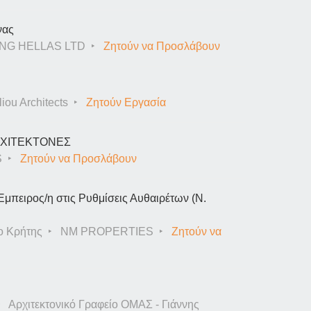
νας
NG HELLAS LTD
Ζητούν να Προσλάβουν
iou Architects
Ζητούν Εργασία
ΑΡΧΙΤΕΚΤΟΝΕΣ
S
Ζητούν να Προσλάβουν
Έμπειρος/η στις Ρυθμίσεις Αυθαιρέτων (Ν.
ο Κρήτης
NM PROPERTIES
Ζητούν να
Αρχιτεκτονικό Γραφείο ΟΜΑΣ - Γιάννης