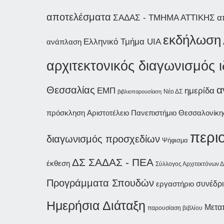
αποτελέσματα
ΣΑΔΑΣ - ΤΜΗΜΑ ΑΤΤΙΚΗΣ
α
εκδήλωση
Ελληνικό Τμήμα UIA
ανάπλαση
αρχιτεκτονικός διαγωνισμός 
α
Θεσσαλίας
ημερίδα
ΕΜΠ
Νέο ΔΣ
βιβλιοπαρουσίαση
Αριστοτέλειο Πανεπιστήμιο Θεσσαλονίκη
πρόσκληση
περι
διαγωνισμός προσχεδίων
Ψήφισμα
ΔΣ ΣΑΔΑΣ - ΠΕΑ
έκθεση
Σύλλογος Αρχιτεκτόνων 
Προγράμματα Σπουδών
συνέδρ
εργαστήριο
Ημερήσια Διάταξη
Μετα
παρουσίαση βιβλίου