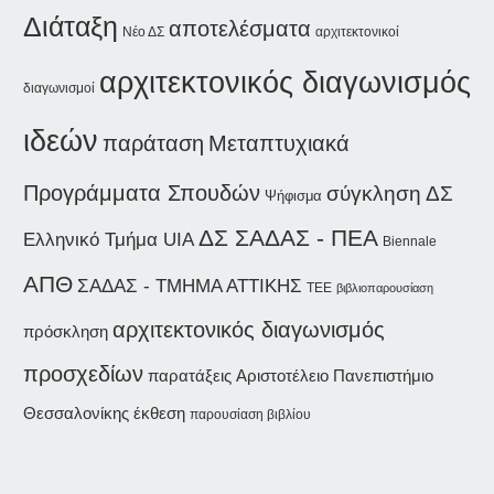
Διάταξη
αποτελέσματα
Νέο ΔΣ
αρχιτεκτονικοί
αρχιτεκτονικός διαγωνισμός
διαγωνισμοί
ιδεών
παράταση
Μεταπτυχιακά
Προγράμματα Σπουδών
σύγκληση ΔΣ
Ψήφισμα
ΔΣ ΣΑΔΑΣ - ΠΕΑ
Ελληνικό Τμήμα UIA
Biennale
ΑΠΘ
ΣΑΔΑΣ - ΤΜΗΜΑ ΑΤΤΙΚΗΣ
ΤΕΕ
βιβλιοπαρουσίαση
αρχιτεκτονικός διαγωνισμός
πρόσκληση
προσχεδίων
παρατάξεις
Αριστοτέλειο Πανεπιστήμιο
Θεσσαλονίκης
έκθεση
παρουσίαση βιβλίου