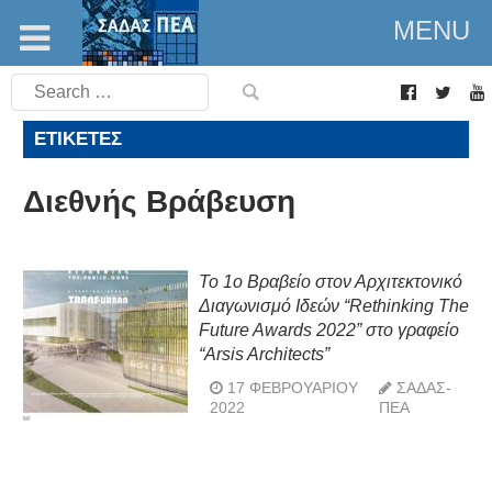
MENU
Search
for:
ΕΤΙΚΈΤΕΣ
Διεθνής Βράβευση
To 1o Βραβείο στον Αρχιτεκτονικό
Διαγωνισμό Ιδεών “Rethinking The
Future Awards 2022” στο γραφείο
“Arsis Architects”
17 ΦΕΒΡΟΥΑΡΊΟΥ
ΣΑΔΑΣ-
2022
ΠΕΑ