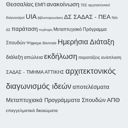
ανακοίνωση
Θεσσαλίας
ΕΜΠ
αρχιτεκτονικοί
ΤΕΕ
UIA
ΔΣ ΣΑΔΑΣ - ΠΕΑ
διαγωνισμοί
Νέο
βιβλιοπαρουσίαση
παράταση
Μεταπτυχιακό Πρόγραμμα
ΔΣ
περίληψη
Ημερήσια Διάταξη
Σπουδών
Ψήφισμα
Biennale
εκδήλωση
διάλεξη
απώλεια
παρατάξεις
ανάπλαση
αρχιτεκτονικός
ΣΑΔΑΣ - ΤΜΗΜΑ ΑΤΤΙΚΗΣ
διαγωνισμός ιδεών
αποτελέσματα
Μεταπτυχιακά Προγράμματα Σπουδών
ΑΠΘ
επαγγελματικά δικαιώματα