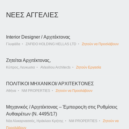
ΝΕΕΣ ΑΓΓΕΛΙΕΣ
Interior Designer / Αρχιτέκτονας
Γλυφάδα
ZAFIDO HOLDING HELLAS LTD
Ζητούν να Προσλάβουν
Ζητείται Αρχιτέκτονας,
Κύπρος, Λευκωσια
AVasiliou Architects
Ζητούν Εργασία
ΠΟΛΙΤΙΚΟΙ ΜΗΧΑΝΙΚΟΙ/ ΑΡΧΙΤΕΚΤΟΝΕΣ
Αθήνα
NM PROPERTIES
Ζητούν να Προσλάβουν
Μηχανικός / Αρχιτέκτονας – Έμπειρος/η στις Ρυθμίσεις
Αυθαιρέτων (Ν. 4495/17)
Νέα Αλικαρνασσός, Ηράκλειο Κρήτης
NM PROPERTIES
Ζητούν να
Προσλάβουν