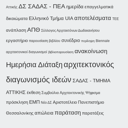
ΔΣ ΣΑΔΑΣ - ΠΕΑ
ημερίδα
επαγγελματικά
Αττικής
αποτελέσματα
Ελληνικό Τμήμα UIA
δικαιώματα
ΤΕΕ
ΑΠΘ
ανάπλαση
Σύλλογος Αρχιτεκτόνων Δωδεκανήσου
συνέδριο
εργαστήριο
παρουσίαση βιβλίου
Biennale
περίληψη
ανακοίνωση
αρχιτεκτονικοί διαγωνισμοί
βιβλιοπαρουσίαση
αρχιτεκτονικός
Ημερήσια Διάταξη
διαγωνισμός ιδεών
ΣΑΔΑΣ - ΤΜΗΜΑ
ΑΤΤΙΚΗΣ
έκθεση
Συμβούλια Αρχιτεκτονικής
Ψήφισμα
ΕΜΠ
Αριστοτέλειο Πανεπιστήμιο
πρόσκληση
Νέο ΔΣ
παράταση
απώλεια
Θεσσαλονίκης
παρατάξεις