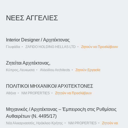
ΝΕΕΣ ΑΓΓΕΛΙΕΣ
Interior Designer / Αρχιτέκτονας
Γλυφάδα
ZAFIDO HOLDING HELLAS LTD
Ζητούν να Προσλάβουν
Ζητείται Αρχιτέκτονας,
Κύπρος, Λευκωσια
AVasiliou Architects
Ζητούν Εργασία
ΠΟΛΙΤΙΚΟΙ ΜΗΧΑΝΙΚΟΙ/ ΑΡΧΙΤΕΚΤΟΝΕΣ
Αθήνα
NM PROPERTIES
Ζητούν να Προσλάβουν
Μηχανικός / Αρχιτέκτονας – Έμπειρος/η στις Ρυθμίσεις
Αυθαιρέτων (Ν. 4495/17)
Νέα Αλικαρνασσός, Ηράκλειο Κρήτης
NM PROPERTIES
Ζητούν να