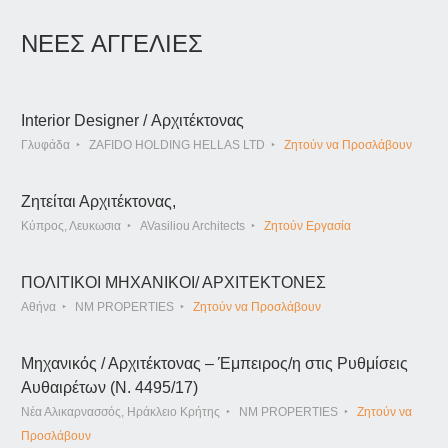
ΝΕΕΣ ΑΓΓΕΛΙΕΣ
Interior Designer / Αρχιτέκτονας
Γλυφάδα
ZAFIDO HOLDING HELLAS LTD
Ζητούν να Προσλάβουν
Ζητείται Αρχιτέκτονας,
Κύπρος, Λευκωσια
AVasiliou Architects
Ζητούν Εργασία
ΠΟΛΙΤΙΚΟΙ ΜΗΧΑΝΙΚΟΙ/ ΑΡΧΙΤΕΚΤΟΝΕΣ
Αθήνα
NM PROPERTIES
Ζητούν να Προσλάβουν
Μηχανικός / Αρχιτέκτονας – Έμπειρος/η στις Ρυθμίσεις
Αυθαιρέτων (Ν. 4495/17)
Νέα Αλικαρνασσός, Ηράκλειο Κρήτης
NM PROPERTIES
Ζητούν να
Προσλάβουν