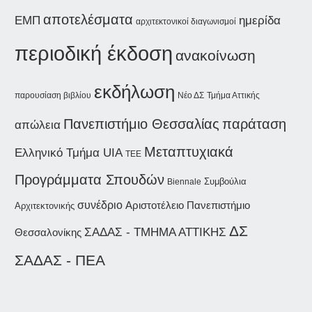
αποτελέσματα
ημερίδα
ΕΜΠ
αρχιτεκτονικοί διαγωνισμοί
περιοδική έκδοση
ανακοίνωση
εκδήλωση
παρουσίαση βιβλίου
Νέο ΔΣ
Τμήμα Αττικής
παράταση
Πανεπιστήμιο Θεσσαλίας
απώλεια
Μεταπτυχιακά
Ελληνικό Τμήμα UIA
ΤΕΕ
Προγράμματα Σπουδών
Συμβούλια
Biennale
συνέδριο
Αριστοτέλειο Πανεπιστήμιο
Αρχιτεκτονικής
ΔΣ
ΣΑΔΑΣ - ΤΜΗΜΑ ΑΤΤΙΚΗΣ
Θεσσαλονίκης
ΣΑΔΑΣ - ΠΕΑ