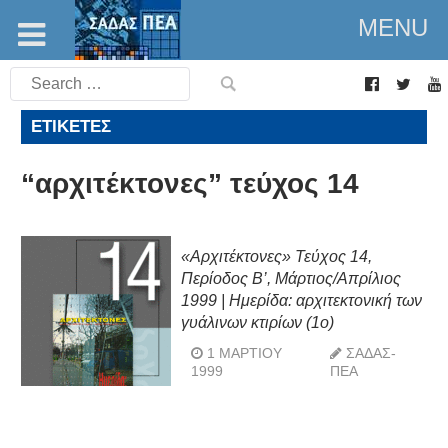
MENU
Search
for:
ΕΤΙΚΈΤΕΣ
“αρχιτέκτονες” τεύχος 14
«Αρχιτέκτονες» Τεύχος 14,
Περίοδος Β’, Μάρτιος/Απρίλιος
1999 | Ημερίδα: αρχιτεκτονική των
γυάλινων κτιρίων (1ο)
1 ΜΑΡΤΊΟΥ
ΣΑΔΑΣ-
1999
ΠΕΑ