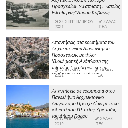
Αρχιτεκτονικό Διαγωνισμό
Προσχεδίων “Ανάπλαση Πλατείας
Ελευθερίας” Δήμου Καβάλας
22 ΣΕΠΤΕΜΒΡΊΟΥ
ΣΑΔΑΣ-
2021
ΠΕΑ
Απαντήσεις στα ερωτήματα του
Αρχιτεκτονικού Διαγωνισμού
Προσχεδίων, με τίτλο:
“Βιοκλιματική Ανάπλαση της
πλατείας Ελευθερίας και της
27 ΙΟΥΛΊΟΥ
ΣΑΔΑΣ-
ευρύτερης περιοχής της
2021
ΠΕΑ
ανατολικής εισόδου στο ιστορικό
κέντρο της πόλης”
Απαντήσεις σε ερωτήματα στον
Πανελλήνιο Αρχιτεκτονικό
Διαγωνισμό Προσχεδίων με τίτλο:
«Ανάπλαση Πλατείας Χριστού»,
του Δήμου Πόρου
17 ΑΠΡΙΛΊΟΥ
ΣΑΔΑΣ-
2019
ΠΕΑ