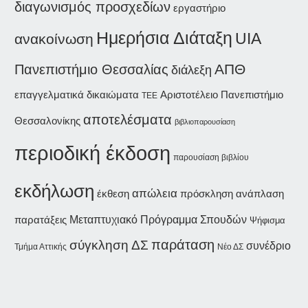
διαγωνισμός προσχεδίων
εργαστήριο
Ημερήσια Διάταξη
UIA
ανακοίνωση
ΑΠΘ
Πανεπιστήμιο Θεσσαλίας
διάλεξη
επαγγελματικά δικαιώματα
Αριστοτέλειο Πανεπιστήμιο
ΤΕΕ
αποτελέσματα
Θεσσαλονίκης
βιβλιοπαρουσίαση
περιοδική έκδοση
παρουσίαση βιβλίου
εκδήλωση
απώλεια
έκθεση
ανάπλαση
πρόσκληση
παρατάξεις
Μεταπτυχιακό Πρόγραμμα Σπουδών
Ψήφισμα
παράταση
σύγκληση ΔΣ
συνέδριο
Τμήμα Αττικής
Νέο ΔΣ