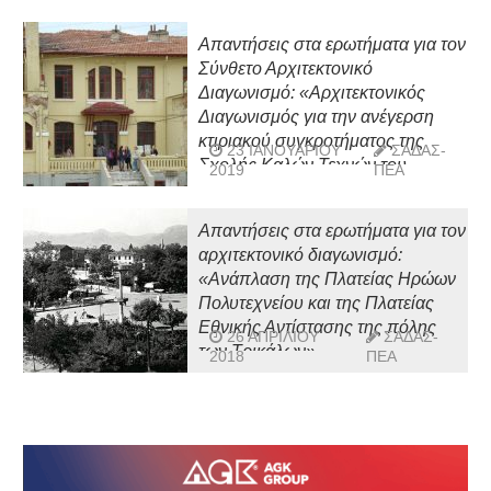
Απαντήσεις στα ερωτήματα για τον
Σύνθετο Αρχιτεκτονικό
Διαγωνισμό: «Αρχιτεκτονικός
Διαγωνισμός για την ανέγερση
κτιριακού συγκροτήματος της
23 ΙΑΝΟΥΑΡΊΟΥ
ΣΑΔΑΣ-
Σχολής Καλών Τεχνών του
2019
ΠΕΑ
Πανεπιστημίου Δυτικής
Μακεδονίας στη Φλώρινα»
Απαντήσεις στα ερωτήματα για τον
αρχιτεκτονικό διαγωνισμό:
«Ανάπλαση της Πλατείας Ηρώων
Πολυτεχνείου και της Πλατείας
Εθνικής Αντίστασης της πόλης
26 ΑΠΡΙΛΊΟΥ
ΣΑΔΑΣ-
των Τρικάλων»
2018
ΠΕΑ