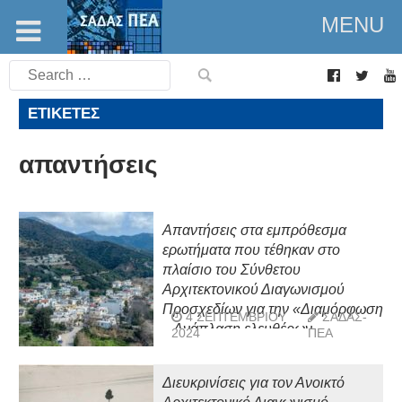
MENU
Search
for:
ΕΤΙΚΈΤΕΣ
απαντήσεις
Απαντήσεις στα εμπρόθεσμα
ερωτήματα που τέθηκαν στο
πλαίσιο του Σύνθετου
Αρχιτεκτονικού Διαγωνισμού
Προσχεδίων για την «Διαμόρφωση
4 ΣΕΠΤΕΜΒΡΊΟΥ
ΣΑΔΑΣ-
– Ανάπλαση ελευθέρων
2024
ΠΕΑ
κοινοχρήστων χώρων, πάρκων,
οδών, πεζοδρόμων, κήπων και
Διευκρινίσεις για τον Ανοικτό
πλατειών οικισμού Φόδελε»