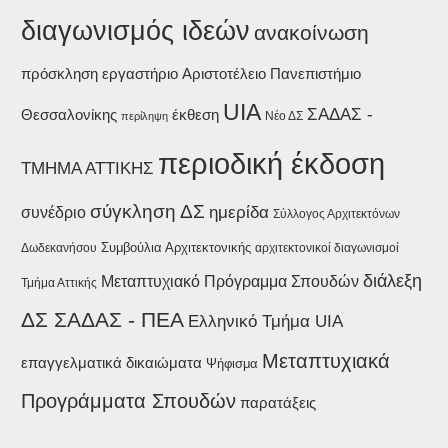
διαγωνισμός ιδεών
ανακοίνωση
εργαστήριο
Αριστοτέλειο Πανεπιστήμιο
πρόσκληση
UIA
ΣΑΔΑΣ -
Θεσσαλονίκης
έκθεση
Νέο ΔΣ
περίληψη
περιοδική έκδοση
ΤΜΗΜΑ ΑΤΤΙΚΗΣ
σύγκληση ΔΣ
ημερίδα
συνέδριο
Σύλλογος Αρχιτεκτόνων
Συμβούλια Αρχιτεκτονικής
Δωδεκανήσου
αρχιτεκτονικοί διαγωνισμοί
διάλεξη
Μεταπτυχιακό Πρόγραμμα Σπουδών
Τμήμα Αττικής
ΔΣ ΣΑΔΑΣ - ΠΕΑ
Ελληνικό Τμήμα UIA
Μεταπτυχιακά
επαγγελματικά δικαιώματα
Ψήφισμα
Προγράμματα Σπουδών
παρατάξεις