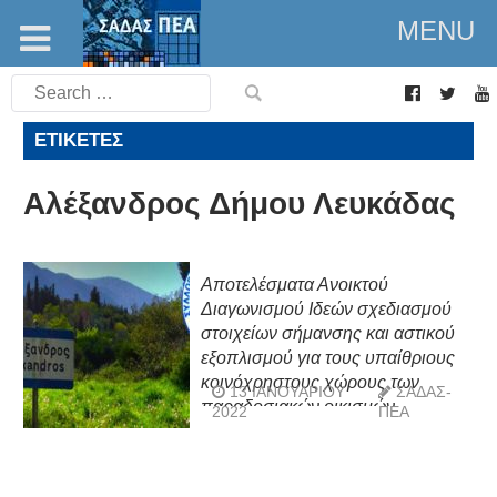
MENU
Search
for:
ΕΤΙΚΈΤΕΣ
Αλέξανδρος Δήμου Λευκάδας
Αποτελέσματα Ανοικτού
Διαγωνισμού Ιδεών σχεδιασμού
στοιχείων σήμανσης και αστικού
εξοπλισμού για τους υπαίθριους
κοινόχρηστους χώρους των
13 ΙΑΝΟΥΑΡΊΟΥ
ΣΑΔΑΣ-
παραδοσιακών οικισμών
2022
ΠΕΑ
Αλεξάνδρου Λευκάδας με τίτλο «Ο
Αλέξανδρος Φορά την Πανοπλία
του»