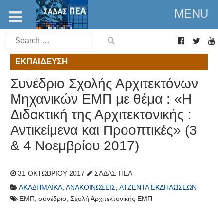
MENU
Search
for:
ΕΚΠΑΊΔΕΥΣΗ
Συνέδριο Σχολής Αρχιτεκτόνων
Μηχανικών ΕΜΠ με θέμα : «Η
Διδακτική της Αρχιτεκτονικής :
Αντικείμενα και Προοπτικές» (3
& 4 Νοεμβρίου 2017)
31 ΟΚΤΩΒΡΊΟΥ 2017
ΣΑΔΑΣ-ΠΕΑ
ΑΚΑΔΗΜΑΪΚΆ
,
ΑΝΑΚΟΙΝΏΣΕΙΣ
,
ΑΤΖΈΝΤΑ ΕΚΔΗΛΏΣΕΩΝ
ΕΜΠ
,
συνέδριο
,
Σχολή Αρχιτεκτονικής ΕΜΠ