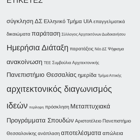
ΕΤΙΚΕΤΕΣ
σύγκληση ΔΣ
Ελληνικό Τμήμα UIA
επαγγελματικά
παράταση
δικαιώματα
Σύλλογος Αρχιτεκτόνων Δωδεκανήσου
Ημερήσια Διάταξη
παρατάξεις
Ψήφισμα
Νέο ΔΣ
ανακοίνωση
Συμβούλια Αρχιτεκτονικής
ΤΕΕ
Πανεπιστήμιο Θεσσαλίας
ημερίδα
Τμήμα Αττικής
αρχιτεκτονικός διαγωνισμός
ιδεών
Μεταπτυχιακά
πρόσκληση
περίληψη
Προγράμματα Σπουδών
Αριστοτέλειο Πανεπιστήμιο
αποτελέσματα
απώλεια
Θεσσαλονίκης
ανάπλαση