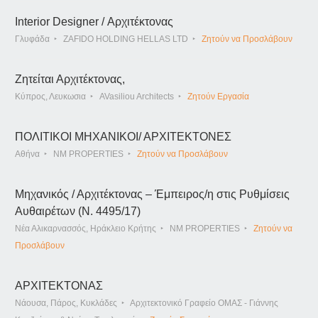
Interior Designer / Αρχιτέκτονας
Γλυφάδα
ZAFIDO HOLDING HELLAS LTD
Ζητούν να Προσλάβουν
Ζητείται Αρχιτέκτονας,
Κύπρος, Λευκωσια
AVasiliou Architects
Ζητούν Εργασία
ΠΟΛΙΤΙΚΟΙ ΜΗΧΑΝΙΚΟΙ/ ΑΡΧΙΤΕΚΤΟΝΕΣ
Αθήνα
NM PROPERTIES
Ζητούν να Προσλάβουν
Μηχανικός / Αρχιτέκτονας – Έμπειρος/η στις Ρυθμίσεις
Αυθαιρέτων (Ν. 4495/17)
Νέα Αλικαρνασσός, Ηράκλειο Κρήτης
NM PROPERTIES
Ζητούν να
Προσλάβουν
ΑΡΧΙΤΕΚΤΟΝΑΣ
Νάουσα, Πάρος, Κυκλάδες
Αρχιτεκτονικό Γραφείο ΟΜΑΣ - Γιάννης