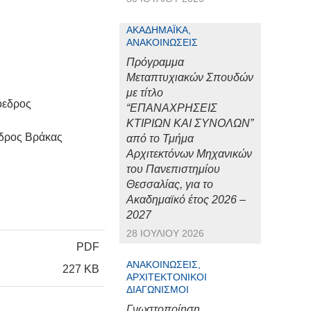
ΑΚΑΔΗΜΑΪΚΆ,
ΑΝΑΚΟΙΝΏΣΕΙΣ
Πρόγραμμα
Μεταπτυχιακών Σπουδών
με τίτλο
δρος
“ΕΠΑΝΑΧΡΗΣΕΙΣ
ΚΤΙΡΙΩΝ ΚΑΙ ΣΥΝΟΛΩΝ”
ος Βράκας
από το Τμήμα
Αρχιτεκτόνων Μηχανικών
του Πανεπιστημίου
Θεσσαλίας, για το
Ακαδημαϊκό έτος 2026 –
2027
28 ΙΟΥΛΊΟΥ 2026
PDF
ΑΝΑΚΟΙΝΏΣΕΙΣ,
227 KB
ΑΡΧΙΤΕΚΤΟΝΙΚΟΊ
ΔΙΑΓΩΝΙΣΜΟΊ
Γνωστοποίηση