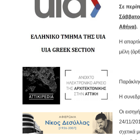
Σε περί
Σάββατ
Αθήνα)
.
Η απαρτία
μέλη (άρθ
Παράκλησ
Η συνεδρί
Οι εισηγή
24/11/20
σχετικά μ