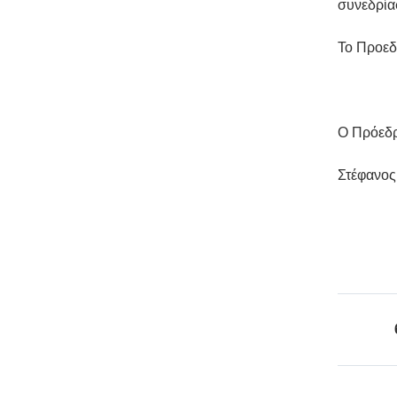
συνεδρία
Το Προεδ
Ο Πρό
Στέφα