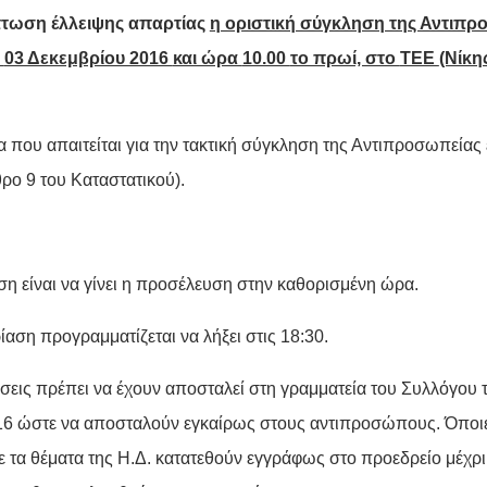
πτωση έλλειψης απαρτίας
η οριστική σύγκληση της Αντιπρο
ο
03 Δεκεμβρίου 2016
και ώρα
10.00
το πρωί, στο
ΤΕΕ
(Νίκη
 που απαιτείται για την τακτική σύγκληση της Αντιπροσωπείας 
ρο 9 του Καταστατικού).
η είναι να γίνει η προσέλευση στην καθορισμένη ώρα.
αση προγραμματίζεται να λήξει στις 18:30.
σεις πρέπει να έχουν αποσταλεί στη γραμματεία του Συλλόγου τ
16 ώστε να αποσταλούν εγκαίρως στους αντιπροσώπους. Όποι
ε τα θέματα της Η.Δ. κατατεθούν εγγράφως στο προεδρείο μέχρι