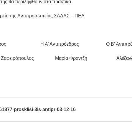
σης θα περιληφθούν στα πρακτικά.
ρείο της Αντιπροσωπείας ΣΑΔΑΣ – ΠΕΑ
εδρος Η Α’ Αντιπρόεδρος Ο Β’ Αντιπρόε
νος Ζαφειρόπουλος Μαρία Φραντζή Αλέξανδρ
61877-prosklisi-3is-antipr-03-12-16