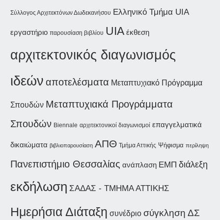
Ελληνικό Τμήμα UIA
Σύλλογος Αρχιτεκτόνων Δωδεκανήσου
UIA
εργαστήριο
έκθεση
παρουσίαση βιβλίου
αρχιτεκτονικός διαγωνισμός
ιδεών
αποτελέσματα
Μεταπτυχιακό Πρόγραμμα
Μεταπτυχιακά Προγράμματα
Σπουδών
Σπουδών
επαγγελματικά
Biennale
αρχιτεκτονικοί διαγωνισμοί
ΑΠΘ
δικαιώματα
Ψήφισμα
Τμήμα Αττικής
βιβλιοπαρουσίαση
περίληψη
Πανεπιστήμιο Θεσσαλίας
διάλεξη
ΕΜΠ
ανάπλαση
εκδήλωση
ΣΑΔΑΣ - ΤΜΗΜΑ ΑΤΤΙΚΗΣ
Ημερήσια Διάταξη
σύγκληση ΔΣ
συνέδριο