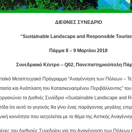
ΔΙΕΘΝΕΣ
ΣΥΝΕΔΡΙΟ
“Sustainable Landscape and Responsible Touris
Πάρμα 8 – 9 Μαρτίου 2018
Συνεδριακό Κέντρο – Q02, Πανεπιστημιούπολη Πά
αϊκό Μεταπτυχιακό Πρόγραμμα “Αναγέννηση των Πόλεων – Τεχ
τασία και Ανάπλαση του Κατασκευασμένου Περιβάλλοντος” του
οργανώνει το Διεθνές Συνέδριο «Sustainable Landscape and R
πίδα ότι αυτό το γεγονός θα γίνει ένας παράγοντας μεγάλης επιρ
ική κοινότητα που ασχολείται με το θέμα της Αστικής Αναγέννη
μέρες του Διεθνούς Συνεδρίου για την Αναγέννηση των Πόλεων