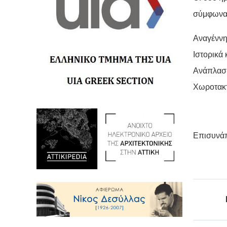
σύμφωνα 
Αναγέννη
Ιστορικά 
Ανάπλαση
Χωροτακτ
Επισυνάπ