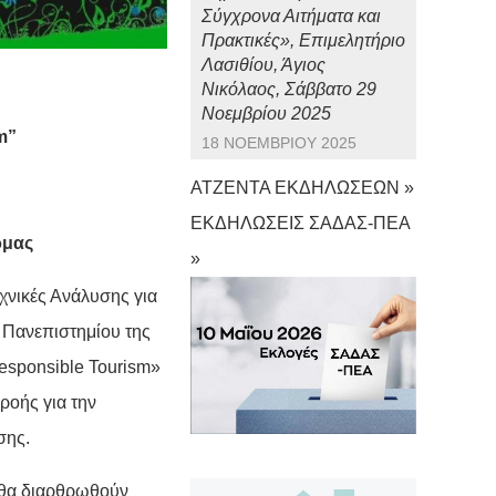
Σύγχρονα Αιτήματα και
Πρακτικές», Επιμελητήριο
Λασιθίου, Άγιος
Νικόλαος, Σάββατο 29
Νοεμβρίου 2025
m”
18 ΝΟΕΜΒΡΊΟΥ 2025
ΑΤΖΕΝΤΑ ΕΚΔΗΛΩΣΕΩΝ »
ΕΚΔΗΛΩΣΕΙΣ ΣΑΔΑΣ-ΠΕΑ
ρμας
»
νικές Ανάλυσης για
 Πανεπιστημίου της
esponsible Tourism»
ροής για την
σης.
 θα διαρθρωθούν