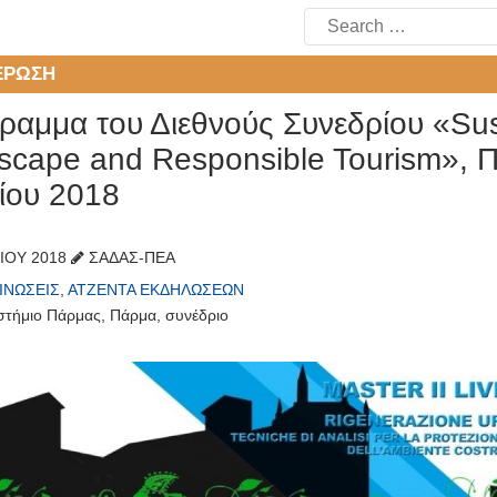
Search
for:
ΈΡΩΣΗ
ραμμα του Διεθνούς Συνεδρίου «Sus
scape and Responsible Tourism», Π
ίου 2018
ΊΟΥ 2018
ΣΑΔΑΣ-ΠΕΑ
ΙΝΏΣΕΙΣ
,
ΑΤΖΈΝΤΑ ΕΚΔΗΛΏΣΕΩΝ
στήμιο Πάρμας
,
Πάρμα
,
συνέδριο