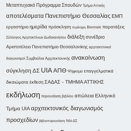
Μεταπτυχιακό Πρόγραμμα Σπουδών
Τμήμα Αττικής
αποτελέσματα
Πανεπιστήμιο Θεσσαλίας
ΕΜΠ
ημερίδα
εργαστήριο
παρατάξεις
πρόσκληση
Biennale
περίληψη
διάλεξη
συνέδριο
Σύλλογος Αρχιτεκτόνων Δωδεκανήσου
Αριστοτέλειο Πανεπιστήμιο Θεσσαλονίκης
αρχιτεκτονικοί
ανακοίνωση
Συμβούλια Αρχιτεκτονικής
διαγωνισμοί
UIA
ΑΠΘ
σύγκληση ΔΣ
επαγγελματικά
Ψήφισμα
ΣΑΔΑΣ - ΤΜΗΜΑ ΑΤΤΙΚΗΣ
δικαιώματα
έκθεση
εκδήλωση
απώλεια
Ελληνικό
παρουσίαση βιβλίου
αρχιτεκτονικός διαγωνισμός
Τμήμα UIA
προσχεδίων
Νέο ΔΣ
βιβλιοπαρουσίαση