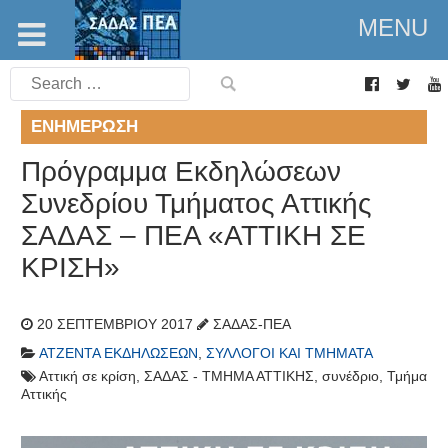
MENU
Search
for:
ΕΝΗΜΈΡΩΣΗ
Πρόγραμμα Εκδηλώσεων
Συνεδρίου Τμήματος Αττικής
ΣΑΔΑΣ – ΠΕΑ «ΑΤΤΙΚΗ ΣΕ
ΚΡΙΣΗ»
20 ΣΕΠΤΕΜΒΡΊΟΥ 2017
ΣΑΔΑΣ-ΠΕΑ
ΑΤΖΈΝΤΑ ΕΚΔΗΛΏΣΕΩΝ
,
ΣΎΛΛΟΓΟΙ ΚΑΙ ΤΜΉΜΑΤΑ
Αττική σε κρίση
,
ΣΑΔΑΣ - ΤΜΗΜΑ ΑΤΤΙΚΗΣ
,
συνέδριο
,
Τμήμα
Αττικής