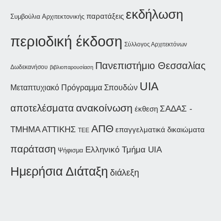
εκδήλωση
παρατάξεις
Συμβούλια Αρχιτεκτονικής
περιοδική έκδοση
Σύλλογος Αρχιτεκτόνων
Πανεπιστήμιο Θεσσαλίας
Δωδεκανήσου
βιβλιοπαρουσίαση
UIA
Μεταπτυχιακό Πρόγραμμα Σπουδών
ανακοίνωση
αποτελέσματα
ΣΑΔΑΣ -
έκθεση
ΑΠΘ
ΤΜΗΜΑ ΑΤΤΙΚΗΣ
επαγγελματικά δικαιώματα
ΤΕΕ
παράταση
Ελληνικό Τμήμα UIA
Ψήφισμα
Ημερήσια Διάταξη
διάλεξη