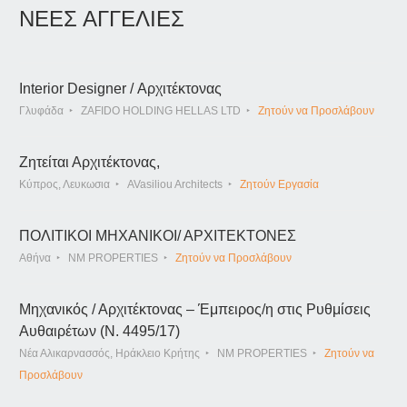
ΝΕΕΣ ΑΓΓΕΛΙΕΣ
Interior Designer / Αρχιτέκτονας
Γλυφάδα
ZAFIDO HOLDING HELLAS LTD
Ζητούν να Προσλάβουν
Ζητείται Αρχιτέκτονας,
Κύπρος, Λευκωσια
AVasiliou Architects
Ζητούν Εργασία
ΠΟΛΙΤΙΚΟΙ ΜΗΧΑΝΙΚΟΙ/ ΑΡΧΙΤΕΚΤΟΝΕΣ
Αθήνα
NM PROPERTIES
Ζητούν να Προσλάβουν
Μηχανικός / Αρχιτέκτονας – Έμπειρος/η στις Ρυθμίσεις
Αυθαιρέτων (Ν. 4495/17)
Νέα Αλικαρνασσός, Ηράκλειο Κρήτης
NM PROPERTIES
Ζητούν να
Προσλάβουν