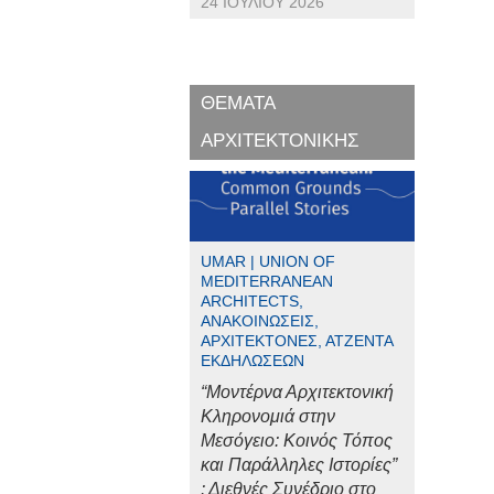
24 ΙΟΥΛΊΟΥ 2026
ΘΕΜΑΤΑ
ΑΡΧΙΤΕΚΤΟΝΙΚΗΣ
UMAR | UNION OF
MEDITERRANEAN
ARCHITECTS,
ΑΝΑΚΟΙΝΏΣΕΙΣ,
ΑΡΧΙΤΈΚΤΟΝΕΣ, ΑΤΖΈΝΤΑ
ΕΚΔΗΛΏΣΕΩΝ
“Μοντέρνα Αρχιτεκτονική
Κληρονομιά στην
Μεσόγειο: Κοινός Τόπος
και Παράλληλες Ιστορίες”
: Διεθνές Συνέδριο στο