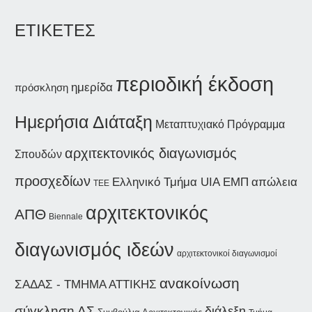
ΕΤΙΚΕΤΕΣ
περιοδική έκδοση
ημερίδα
πρόσκληση
Ημερήσια Διάταξη
Μεταπτυχιακό Πρόγραμμα
αρχιτεκτονικός διαγωνισμός
Σπουδών
προσχεδίων
Ελληνικό Τμήμα UIA
ΕΜΠ
απώλεια
ΤΕΕ
αρχιτεκτονικός
ΑΠΘ
Biennale
διαγωνισμός ιδεών
αρχιτεκτονικοί διαγωνισμοί
ανακοίνωση
ΣΑΔΑΣ - ΤΜΗΜΑ ΑΤΤΙΚΗΣ
σύγκληση ΔΣ
διάλεξη