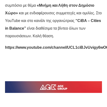
συμπόσιο με θέμα
«Μνήμη και Λήθη στον Δημόσιο
Χώρο»
και με ενδιαφέρουσες συμμετοχές και ομιλίες. Στο
YouTube και στο κανάλι της οργανώτριας
“CiBA – Cities
in Balance”
είναι διαθέσιμα τα βίντεο όλων των
παρουσιάσεων. Καλή θέαση.
https
://
www
.
youtube
.
com
/
channel
/
UCL
1
ciBJvUvigy
6
wO