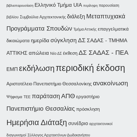
Ελληνικό Τμήμα UIA
παρουσίαση
βιβλιοπαρουσίαση
περίληψη
Μεταπτυχιακά
διάλεξη
Συμβούλια Αρχιτεκτονικής
βιβλίου
Προγράμματα Σπουδών
επαγγελματικά
Τμήμα Αττικής
σύγκληση ΔΣ
ημερίδα
ΣΑΔΑΣ - ΤΜΗΜΑ
δικαιώματα
ΔΣ ΣΑΔΑΣ - ΠΕΑ
ΑΤΤΙΚΗΣ
απώλεια
έκθεση
Νέο ΔΣ
περιοδική έκδοση
εκδήλωση
ΕΜΠ
ανακοίνωση
Αριστοτέλειο Πανεπιστήμιο Θεσσαλονίκης
παράταση
ΑΠΘ
εργαστήριο
Ψήφισμα
ΤΕΕ
Πανεπιστήμιο Θεσσαλίας
πρόσκληση
Ημερήσια Διάταξη
συνέδριο
αρχιτεκτονικοί
διαγωνισμοί
Σύλλογος Αρχιτεκτόνων Δωδεκανήσου