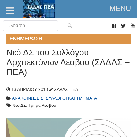
MENU
Search
for:
ΕΝΗΜΈΡΩΣΗ
Νεό ΔΣ του Συλλόγου
Αρχιτεκτόνων Λέσβου (ΣΑΔΑΣ –
ΠΕΑ)
13 ΑΠΡΙΛΊΟΥ 2018
ΣΑΔΑΣ-ΠΕΑ
ΑΝΑΚΟΙΝΏΣΕΙΣ
,
ΣΎΛΛΟΓΟΙ ΚΑΙ ΤΜΉΜΑΤΑ
Νέο ΔΣ
,
Τμήμα Λέσβου