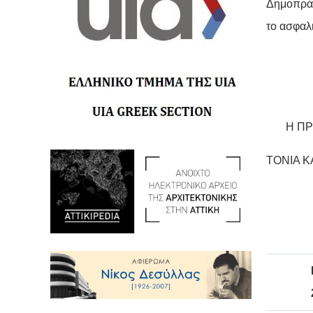
Δημοπρά
το ασφαλι
Η Π
ΤΟΝ