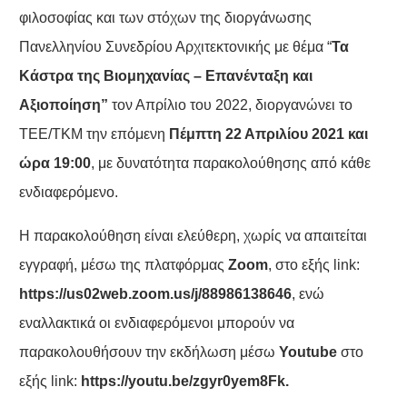
φιλοσοφίας και των στόχων της διοργάνωσης
Πανελληνίου Συνεδρίου Αρχιτεκτονικής με θέμα “
Τα
Κάστρα της Βιομηχανίας – Επανένταξη και
Αξιοποίηση”
τον Απρίλιο του 2022, διοργανώνει το
ΤΕΕ/ΤΚΜ την επόμενη
Πέμπτη 22 Απριλίου 2021 και
ώρα 19:00
, με δυνατότητα παρακολούθησης από κάθε
ενδιαφερόμενο.
H παρακολούθηση είναι ελεύθερη, χωρίς να απαιτείται
εγγραφή, μέσω της πλατφόρμας
Zoom
, στο εξής link:
https://us02web.zoom.us/
j/88986138646
, ενώ
εναλλακτικά οι ενδιαφερόμενοι μπορούν να
παρακολουθήσουν την εκδήλωση μέσω
Youtube
στο
εξής link:
https://youtu.be/zgyr0yem8Fk
.