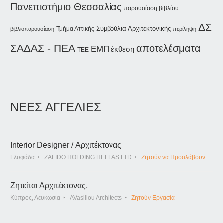
Πανεπιστήμιο Θεσσαλίας
παρουσίαση βιβλίου
ΔΣ
Συμβούλια Αρχιτεκτονικής
Τμήμα Αττικής
βιβλιοπαρουσίαση
περίληψη
ΣΑΔΑΣ - ΠΕΑ
αποτελέσματα
ΕΜΠ
έκθεση
ΤΕΕ
ΝΕΕΣ ΑΓΓΕΛΙΕΣ
Interior Designer / Αρχιτέκτονας
Γλυφάδα
ZAFIDO HOLDING HELLAS LTD
Ζητούν να Προσλάβουν
Ζητείται Αρχιτέκτονας,
Κύπρος, Λευκωσια
AVasiliou Architects
Ζητούν Εργασία