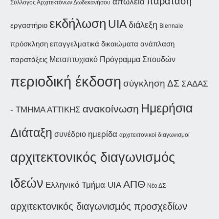
παράταση
απώλεια
Σύλλογος Αρχιτεκτόνων Δωδεκανήσου
εκδήλωση
UIA
διάλεξη
εργαστήριο
Biennale
επαγγελματικά δικαιώματα
ανάπλαση
πρόσκληση
παρατάξεις
Μεταπτυχιακό Πρόγραμμα Σπουδών
περιοδική έκδοση
σύγκληση ΔΣ
ΣΑΔΑΣ
Ημερήσια
ανακοίνωση
- ΤΜΗΜΑ ΑΤΤΙΚΗΣ
Διάταξη
ημερίδα
συνέδριο
αρχιτεκτονικοί διαγωνισμοί
αρχιτεκτονικός διαγωνισμός
ιδεών
ΑΠΘ
Ελληνικό Τμήμα UIA
Νέο ΔΣ
αρχιτεκτονικός διαγωνισμός προσχεδίων