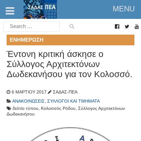
MENU
Search
for:
ΕΝΗΜΈΡΩΣΗ
Έντονη κριτική άσκησε ο
Σύλλογος Αρχιτεκτόνων
Δωδεκανήσου για τον Κολοσσό.
6 ΜΑΡΤΊΟΥ 2017
ΣΑΔΑΣ-ΠΕΑ
ΑΝΑΚΟΙΝΏΣΕΙΣ
,
ΣΎΛΛΟΓΟΙ ΚΑΙ ΤΜΉΜΑΤΑ
δελτίο τύπου
,
Κολοσσός Ρόδου
,
Σύλλογος Αρχιτεκτόνων
Δωδεκανήσου