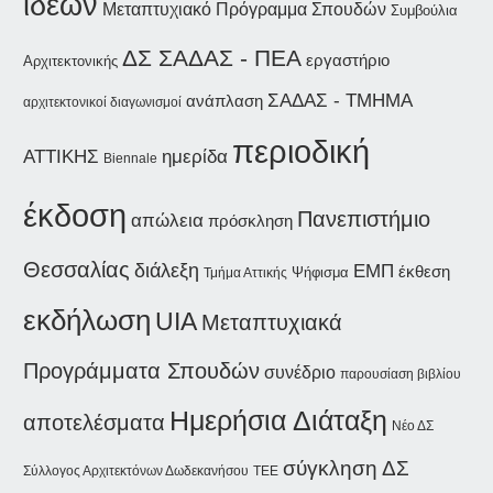
ιδεών
Μεταπτυχιακό Πρόγραμμα Σπουδών
Συμβούλια
ΔΣ ΣΑΔΑΣ - ΠΕΑ
εργαστήριο
Αρχιτεκτονικής
ΣΑΔΑΣ - ΤΜΗΜΑ
ανάπλαση
αρχιτεκτονικοί διαγωνισμοί
περιοδική
ΑΤΤΙΚΗΣ
ημερίδα
Biennale
έκδοση
Πανεπιστήμιο
απώλεια
πρόσκληση
Θεσσαλίας
διάλεξη
ΕΜΠ
έκθεση
Ψήφισμα
Τμήμα Αττικής
εκδήλωση
UIA
Μεταπτυχιακά
Προγράμματα Σπουδών
συνέδριο
παρουσίαση βιβλίου
Ημερήσια Διάταξη
αποτελέσματα
Νέο ΔΣ
σύγκληση ΔΣ
Σύλλογος Αρχιτεκτόνων Δωδεκανήσου
ΤΕΕ