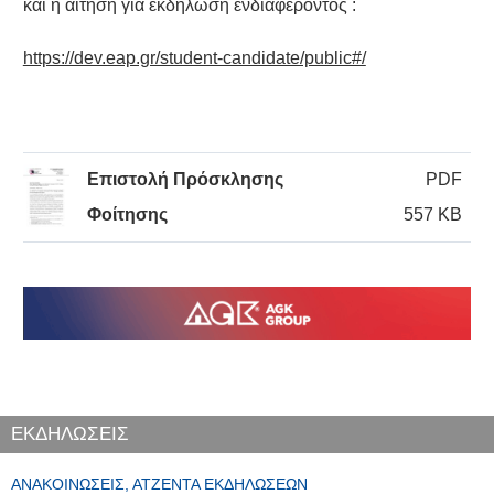
και η αίτηση για εκδήλωση ενδιαφέροντος :
https://dev.eap.gr/student-candidate/public#/
Επιστολή Πρόσκλησης
PDF
Φοίτησης
557 KB
ΕΚΔΗΛΩΣΕΙΣ
ΑΝΑΚΟΙΝΏΣΕΙΣ, ΑΤΖΈΝΤΑ ΕΚΔΗΛΏΣΕΩΝ