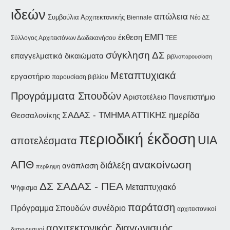
ιδεών
απώλεια
Συμβούλια Αρχιτεκτονικής
Biennale
Νέο ΔΣ
ΕΜΠ
έκθεση
Σύλλογος Αρχιτεκτόνων Δωδεκανήσου
ΤΕΕ
σύγκληση ΔΣ
επαγγελματικά δικαιώματα
βιβλιοπαρουσίαση
Μεταπτυχιακά
εργαστήριο
παρουσίαση βιβλίου
Προγράμματα Σπουδών
Αριστοτέλειο Πανεπιστήμιο
ΣΑΔΑΣ - ΤΜΗΜΑ ΑΤΤΙΚΗΣ
ημερίδα
Θεσσαλονίκης
περιοδική έκδοση
UIA
αποτελέσματα
ΑΠΘ
ανακοίνωση
διάλεξη
ανάπλαση
περίληψη
ΔΣ ΣΑΔΑΣ - ΠΕΑ
Μεταπτυχιακό
Ψήφισμα
παράταση
συνέδριο
Πρόγραμμα Σπουδών
αρχιτεκτονικοί
αρχιτεκτονικός διαγωνισμός
διαγωνισμοί